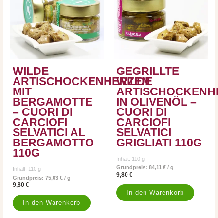
WILDE
GEGRILLTE
ARTISCHOCKENHERZEN
WILDE
MIT
ARTISCHOCKENH
BERGAMOTTE
IN OLIVENÖL –
– CUORI DI
CUORI DI
CARCIOFI
CARCIOFI
SELVATICI AL
SELVATICI
BERGAMOTTO
GRIGLIATI 110G
110G
Inhalt: 110
g
Grundpreis:
84,11
€
/
g
Inhalt: 110
g
9,80
€
Grundpreis:
75,63
€
/
g
9,80
€
In den Warenkorb
In den Warenkorb