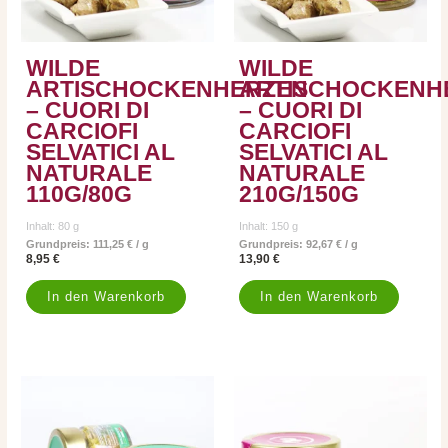
WILDE
WILDE
ARTISCHOCKENHERZEN
ARTISCHOCKENH
– CUORI DI
– CUORI DI
CARCIOFI
CARCIOFI
SELVATICI AL
SELVATICI AL
NATURALE
NATURALE
110G/80G
210G/150G
Inhalt: 80
g
Inhalt: 150
g
Grundpreis:
111,25
€
/
g
Grundpreis:
92,67
€
/
g
8,95
€
13,90
€
In den Warenkorb
In den Warenkorb