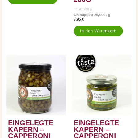
Inhalt: 280
g
Grundpreis:
26,54
€
/
g
7,95
€
In den Warenkorb
EINGELEGTE
EINGELEGTE
KAPERN –
KAPERN –
CAPPERONI
CAPPERONI