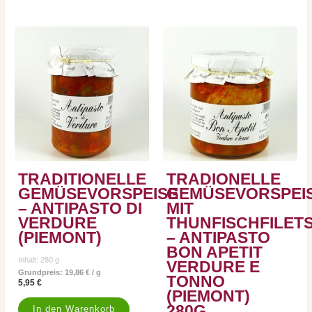
TRADITIONELLE
TRADIONELLE
GEMÜSEVORSPEISE
GEMÜSEVORSPEI
– ANTIPASTO DI
MIT
VERDURE
THUNFISCHFILET
(PIEMONT)
– ANTIPASTO
BON APETIT
Inhalt: 280
g
VERDURE E
Grundpreis:
19,86
€
/
g
TONNO
5,95
€
(PIEMONT)
280G
In den Warenkorb