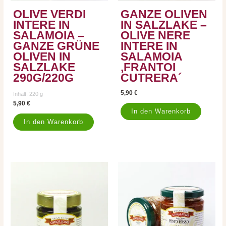
OLIVE VERDI
GANZE OLIVEN
INTERE IN
IN SALZLAKE –
SALAMOIA –
OLIVE NERE
GANZE GRÜNE
INTERE IN
OLIVEN IN
SALAMOIA
SALZLAKE
‚FRANTOI
290G/220G
CUTRERA´
5,90
€
Inhalt: 220
g
5,90
€
In den Warenkorb
In den Warenkorb