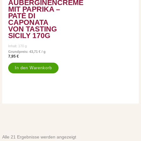
AUBERGINENCREME
MIT PAPRIKA –
PATÈ DI
CAPONATA
VON TASTING
SICILY 170G
Inhalt: 170
g
Grundpreis:
43,71
€
/
g
7,95
€
In den Warenkorb
Alle 21 Ergebnisse werden angezeigt