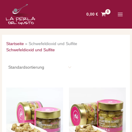
Zum
Inhalt
0,00
€
springen
Startseite
»
Schwefeldioxid und Sulfite
Schwefeldioxid und Sulfite