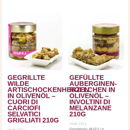
GEGRILLTE
GEFÜLLTE
WILDE
AUBERGINEN-
ARTISCHOCKENHERZEN
RÖLLCHEN IN
IN OLIVENÖL –
OLIVENÖL –
CUORI DI
INVOLTINI DI
CARCIOFI
MELANZANE
SELVATICI
210G
GRIGLIATI 210G
Inhalt: 210
g
Grundpreis:
48,52
€
/
g
Inhalt: 210
g