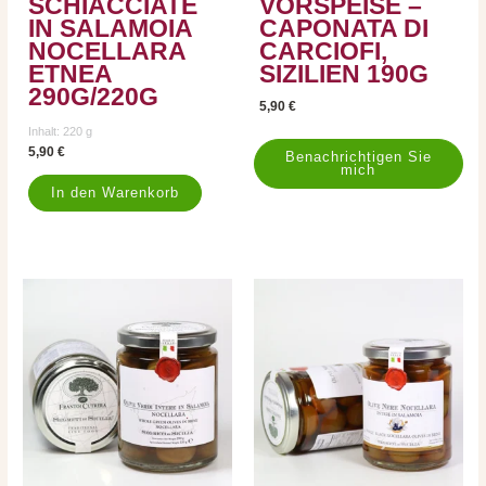
SCHIACCIATE
VORSPEISE –
IN SALAMOIA
CAPONATA DI
NOCELLARA
CARCIOFI,
ETNEA
SIZILIEN 190G
290G/220G
5,90
€
Inhalt: 220
g
5,90
€
In den Warenkorb