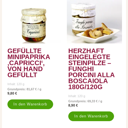
GEFÜLLTE
HERZHAFT
MINIPAPRIKA
EINGELEGTE
‚CAPRICCI‘,
STEINPILZE –
VON HAND
FUNGHI
GEFÜLLT
PORCINI ALLA
BOSCAIOLA
Inhalt: 120
g
180G/120G
Grundpreis:
81,67
€
/
g
9,80
€
Inhalt: 120
g
Grundpreis:
69,33
€
/
g
In den Warenkorb
8,90
€
In den Warenkorb