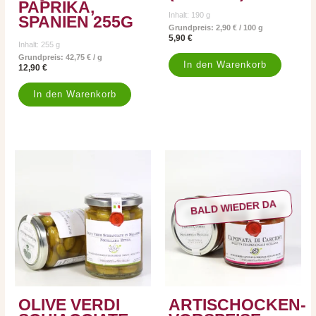
PAPRIKA,
Inhalt: 190
g
SPANIEN 255G
Grundpreis:
2,90
€
/
100
g
5,90
€
Inhalt: 255
g
Grundpreis:
42,75
€
/
g
In den Warenkorb
12,90
€
In den Warenkorb
BALD WIEDER DA
OLIVE VERDI
ARTISCHOCKEN-