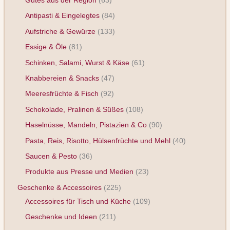
Gutes aus der Region
63
k
k
u
u
u
u
d
d
k
k
u
u
u
u
d
u
d
d
u
d
d
u
d
u
u
d
u
u
Antipasti & Eingelegtes
84
t
t
k
k
k
k
u
u
t
t
k
k
k
k
u
k
u
u
k
u
u
k
u
k
k
u
k
k
Aufstriche & Gewürze
133
e
e
t
t
t
t
k
k
e
t
t
t
t
k
t
k
k
t
k
k
t
k
t
t
k
t
t
Essige & Öle
81
e
e
e
e
t
t
e
e
e
e
t
e
t
t
e
t
t
e
t
e
e
t
e
e
Schinken, Salami, Wurst & Käse
61
e
e
e
e
e
e
e
e
e
Knabbereien & Snacks
47
Meeresfrüchte & Fisch
92
Schokolade, Pralinen & Süßes
108
Haselnüsse, Mandeln, Pistazien & Co
90
Pasta, Reis, Risotto, Hülsenfrüchte und Mehl
40
Saucen & Pesto
36
Produkte aus Presse und Medien
23
Geschenke & Accessoires
225
Accessoires für Tisch und Küche
109
Geschenke und Ideen
211