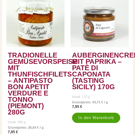
TRADIONELLE
AUBERGINENCRE
GEMÜSEVORSPEISE
MIT PAPRIKA –
MIT
PATÈ DI
THUNFISCHFILETS
CAPONATA
– ANTIPASTO
(TASTING
BON APETIT
SICILY) 170G
VERDURE E
Inhalt: 170
g
TONNO
Grundpreis:
43,71
€
/
g
(PIEMONT)
7,95
€
280G
In den Warenkorb
Inhalt: 280
g
Grundpreis:
26,54
€
/
g
7,95
€