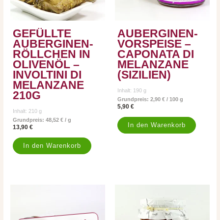
GEFÜLLTE
AUBERGINEN-
AUBERGINEN-
VORSPEISE –
RÖLLCHEN IN
CAPONATA DI
OLIVENÖL –
MELANZANE
INVOLTINI DI
(SIZILIEN)
MELANZANE
Inhalt: 190
g
210G
Grundpreis:
2,90
€
/
100
g
5,90
€
Inhalt: 210
g
Grundpreis:
48,52
€
/
g
In den Warenkorb
13,90
€
In den Warenkorb