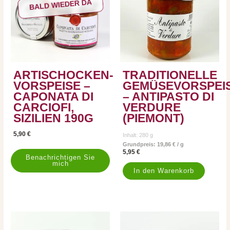
BALD WIEDER DA
ARTISCHOCKEN-
TRADITIONELLE
VORSPEISE –
GEMÜSEVORSPEI
CAPONATA DI
– ANTIPASTO DI
CARCIOFI,
VERDURE
SIZILIEN 190G
(PIEMONT)
5,90
€
Inhalt: 280
g
Grundpreis:
19,86
€
/
g
5,95
€
In den Warenkorb