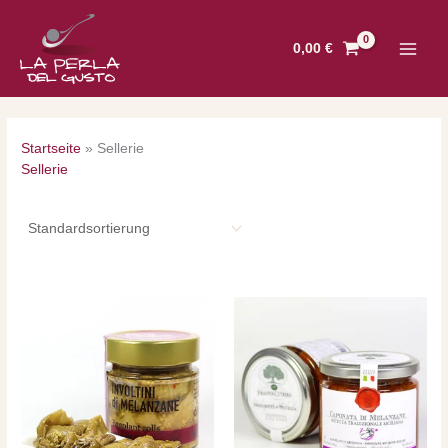
Zum
Inhalt
0,00
€
springen
Startseite
»
Sellerie
Sellerie