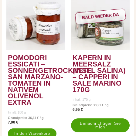
BALD WIEDER DA
POMODORI
KAPERN IN
ESSICATI –
MEERSALZ
SONNENGETROCKNETE
(INSEL SALINA)
SAN MARZANO-
– CAPPERI IN
TOMATEN IN
SALE MARINO
NATIVEM
170G
OLIVENÖL
Inhalt: 170
g
EXTRA
Grundpreis:
38,21
€
/
g
6,95
€
Inhalt: 180
g
Grundpreis:
36,11
€
/
g
7,90
€
In den Warenkorb