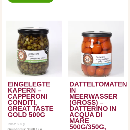
EINGELEGTE
DATTELTOMATEN
KAPERN –
IN
CAPPERONI
MEERWASSER
CONDITI,
(GROSS) – D
GREAT TASTE
ATTERINO IN A
GOLD 500G
CQUA DI M
ARE 5
Inhalt: 500
g
00G/350G, T
Grundpreis:
39,60
€
/
g