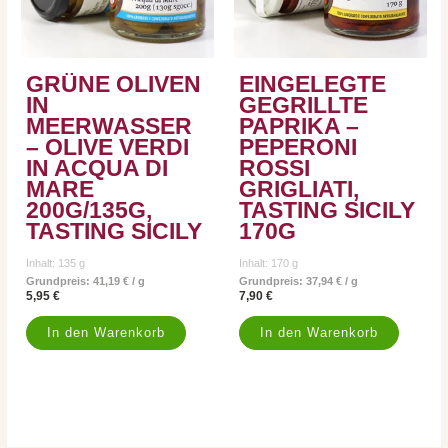
GRÜNE OLIVEN
EINGELEGTE
IN
GEGRILLTE
MEERWASSER
PAPRIKA –
– OLIVE VERDI
PEPERONI
IN ACQUA DI
ROSSI
MARE
GRIGLIATI,
200G/135G,
TASTING SICILY
TASTING SICILY
170G
Inhalt: 135
g
Inhalt: 170
g
Grundpreis:
41,19
€
/
g
Grundpreis:
37,94
€
/
g
5,95
€
7,90
€
In den Warenkorb
In den Warenkorb