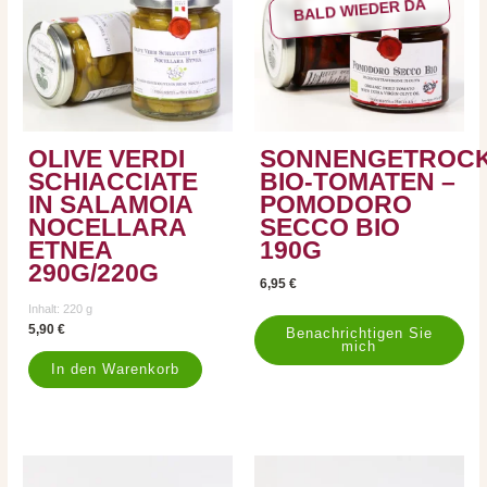
BALD WIEDER DA
OLIVE VERDI
SONNENGETROC
SCHIACCIATE
BIO-TOMATEN –
IN SALAMOIA
POMODORO
NOCELLARA
SECCO BIO
ETNEA
190G
290G/220G
6,95
€
Inhalt: 220
g
5,90
€
In den Warenkorb