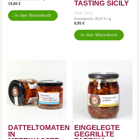
ASTING SICILY
19,80
€
Inhalt: 350
g
In den Warenkorb
Grundpreis:
26,17
€
/
g
8,95
€
In den Warenkorb
DATTELTOMATEN
EINGELEGTE
IN
GEGRILLTE