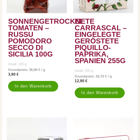
SONNENGETROCKNETE
EL
TOMATEN –
CARRASCAL –
RUSSU
EINGELEGTE
POMODORO
GERÖSTETE
SECCO DI
PIQUILLO-
SICILIA 100G
PAPRIKA,
SPANIEN 255G
Inhalt: 100
g
Grundpreis:
36,90
€
/
g
Inhalt: 255
g
3,90
€
Grundpreis:
42,75
€
/
g
12,90
€
In den Warenkorb
In den Warenkorb