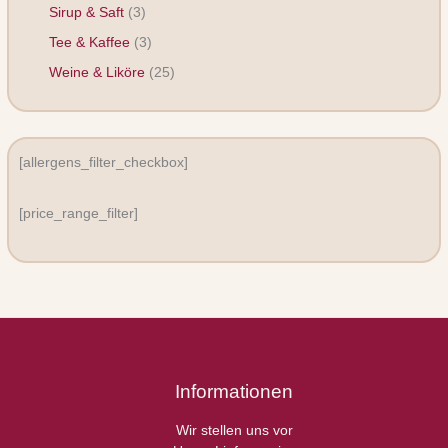
Sirup & Saft
3
Tee & Kaffee
3
Weine & Liköre
25
[allergens_filter_checkbox]
[price_range_filter]
Informationen
Wir stellen uns vor