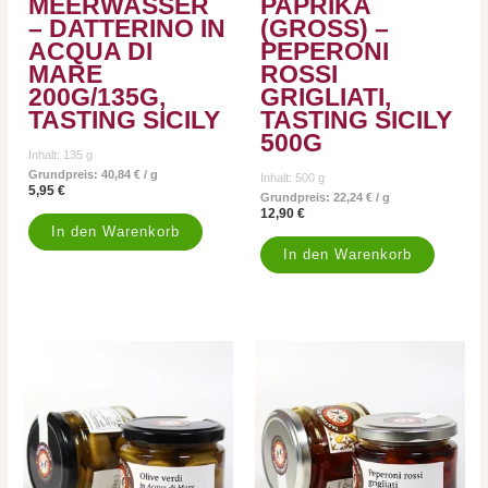
MEERWASSER
PAPRIKA
– DATTERINO IN
(GROSS) – P
ACQUA DI
EPERONI R
MARE
OSSI G
200G/135G,
RIGLIATI, T
TASTING SICILY
ASTING SICILY 5
00G
Inhalt: 135
g
Grundpreis:
40,84
€
/
g
Inhalt: 500
g
5,95
€
Grundpreis:
22,24
€
/
g
12,90
€
In den Warenkorb
In den Warenkorb