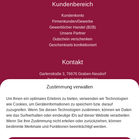
Kundenbereich
Kundenkonto
Firmenkunden/Gewerbe
Gewerblicher Handel (B2B)
Unsere Partner
Gutschein verschenken
Geschenksets konfektioniert
Kontakt
Gartenstraße 3, 76676 Graben-Neudorf
Telefon: +49 (0)7255 9000861
E-Fax: +49 (0)7255 9000865
Zustimmung verwalten
E-Mail: info@laperladelgusto.de
Kontaktformular
Um Ihnen ein optimales Erlebnis zu bieten, verwenden wir Technologien
wie Cookies, um Geräteinformationen zu speichern bzw. darauf
zuzugreifen. Wenn Sie diesen Technologien zustimmen, können wir Daten
wie das Surfverhalten oder eindeutige IDs auf dieser Website verarbeiten.
Wenn Sie Ihre Zustimmung nicht erteilen oder zurückziehen, können
bestimmte Merkmale und Funktionen beeinträchtigt werden.