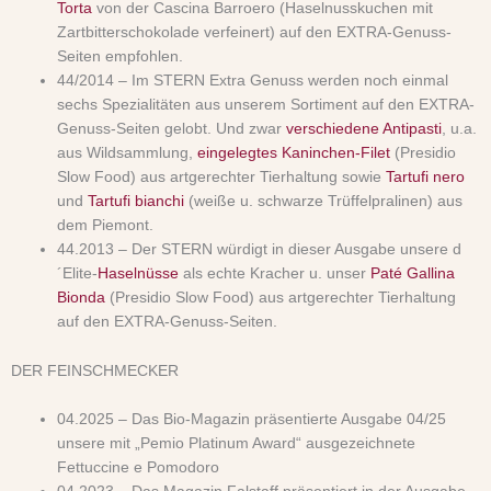
Torta
von der Cascina Barroero (Haselnusskuchen mit
Zartbitterschokolade verfeinert) auf den EXTRA-Genuss-
Seiten empfohlen.
44/2014 – Im STERN Extra Genuss werden noch einmal
sechs Spezialitäten aus unserem Sortiment auf den EXTRA-
Genuss-Seiten gelobt. Und zwar
verschiedene Antipasti
, u.a.
aus Wildsammlung,
eingelegtes Kaninchen-Filet
(Presidio
Slow Food) aus artgerechter Tierhaltung sowie
Tartufi nero
und
Tartufi bianchi
(weiße u. schwarze Trüffelpralinen) aus
dem Piemont.
44.2013 – Der STERN würdigt in dieser Ausgabe unsere d
´Elite-
Haselnüsse
als echte Kracher u. unser
Paté Gallina
Bionda
(Presidio Slow Food) aus artgerechter Tierhaltung
auf den EXTRA-Genuss-Seiten.
DER FEINSCHMECKER
04.2025 – Das Bio-Magazin präsentierte Ausgabe 04/25
unsere mit „Pemio Platinum Award“ ausgezeichnete
Fettuccine e Pomodoro