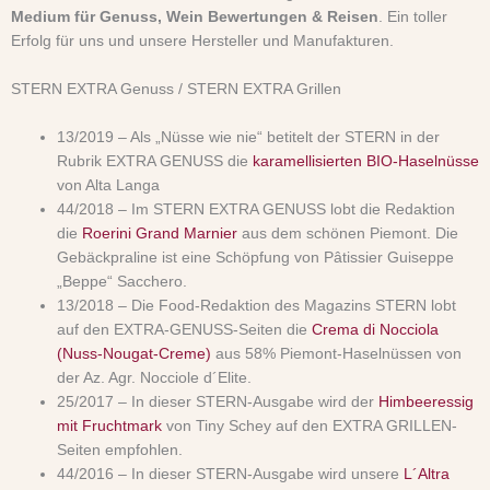
Medium für Genuss, Wein Bewertungen & Reisen
. Ein toller
Erfolg für uns und unsere Hersteller und Manufakturen.
STERN EXTRA Genuss / STERN EXTRA Grillen
13/2019 – Als „Nüsse wie nie“ betitelt der STERN in der
Rubrik EXTRA GENUSS die
karamellisierten BIO-Haselnüsse
von Alta Langa
44/2018 – Im STERN EXTRA GENUSS lobt die Redaktion
die
Roerini Grand Marnier
aus dem schönen Piemont. Die
Gebäckpraline ist eine Schöpfung von Pâtissier Guiseppe
„Beppe“ Sacchero.
13/2018 – Die Food-Redaktion des Magazins STERN lobt
auf den EXTRA-GENUSS-Seiten die
Crema di Nocciola
(Nuss-Nougat-Creme)
aus 58% Piemont-Haselnüssen von
der Az. Agr. Nocciole d´Elite.
25/2017 – In dieser STERN-Ausgabe wird der
Himbeeressig
mit Fruchtmark
von Tiny Schey auf den EXTRA GRILLEN-
Seiten empfohlen.
44/2016 – In dieser STERN-Ausgabe wird unsere
L´Altra