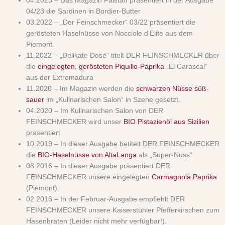
04.2023 – Das Magazin Falstaff präsentiert in der Ausgabe
04/23 die Sardinen in Bordier-Butter
03.2022 – „Der Feinschmecker“ 03/22 präsentiert die
gerösteten Haselnüsse von Nocciole d’Elite aus dem
Piemont.
11.2022 – „Delikate Dose“ titelt DER FEINSCHMECKER über
die
eingelegten, gerösteten Piquillo-Paprika
„El Carascal“
aus der Extremadura
11.2020 – Im Magazin werden die
schwarzen Nüsse süß-
sauer
im „Kulinarischen Salon“ in Szene gesetzt.
04.2020 – Im Kulinarischen Salon von DER
FEINSCHMECKER wird unser
BIO Pistazienöl aus Sizilien
präsentiert
10.2019 – In dieser Ausgabe betitelt DER FEINSCHMECKER
die
BIO-Haselnüsse von AltaLanga
als „Super-Nuss“
08.2016 – In dieser Ausgabe präsentiert DER
FEINSCHMECKER unsere eingelegten
Carmagnola Paprika
(Piemont).
02.2016 – In der Februar-Ausgabe empfiehlt DER
FEINSCHMECKER unsere Kaiserstühler Pfefferkirschen zum
Hasenbraten (Leider nicht mehr verfügbar!).