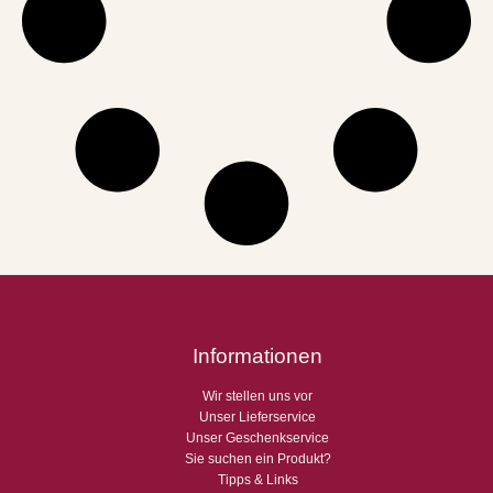
n
K
ö
n
i
g
s
k
i
n
d
2
0
0
m
l
Informationen
M
e
Wir stellen uns vor
n
Unser Lieferservice
g
Unser Geschenkservice
e
Sie suchen ein Produkt?
Tipps & Links