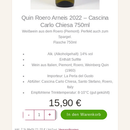
Quin Roero Arneis 2022 – Cascina
Carlo Chiesa 750ml
Weißwein aus dem Roero (Piemont). Perfekt auch zum
Spargel.
Flasche 750ml
Alk. (Alkoholgehalt): 14% vol
Enthält Sulfite
Wein aus Italien, Piemont, Roero, Weinberg Quin
(1960)
Importeur: La Perla del Gusto
Abfüller: Cascina Carlo Chiesa, Santo Stefano, Roero,
Italy
Empfohlene Trinktemperatur: 8-10°C (gut gekühlt)
15,90
€
Q
-
+
In den Warenkorb
u
i
n
inkl. 7 % MwSt.
21,20 € / kg
Zzgl.
Versandkosten