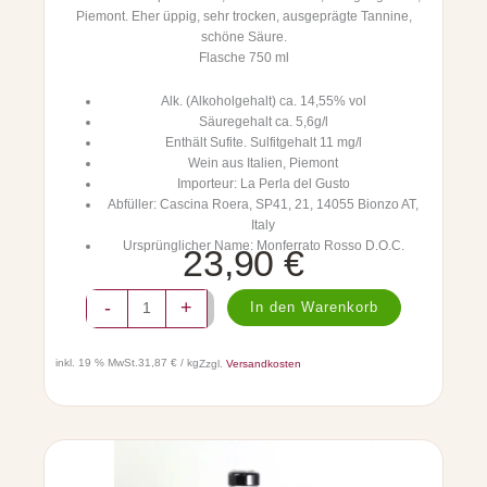
C
Piemont. Eher üppig, sehr trocken, ausgeprägte Tannine,
a
schöne Säure.
r
Flasche 750 ml
l
o
Alk. (Alkoholgehalt) ca. 14,55% vol
C
Säuregehalt ca. 5,6g/l
h
Enthält Sufite. Sulfitgehalt 11 mg/l
i
Wein aus Italien, Piemont
e
Importeur: La Perla del Gusto
s
Abfüller: Cascina Roera, SP41, 21, 14055 Bionzo AT,
a
Italy
7
Ursprünglicher Name: Monferrato Rosso D.O.C.
23,90
€
5
0
m
P
-
+
In den Warenkorb
l
i
M
v
e
a
inkl. 19 % MwSt.
31,87 € / kg
Zzgl.
Versandkosten
n
V
g
i
e
n
o
R
o