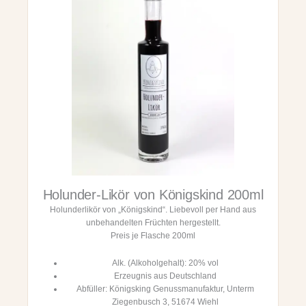
s
s
o
2
0
1
5
,
C
a
s
c
i
n
Holunder-Likör von Königskind 200ml
a
R
Holunderlikör von „Königskind“. Liebevoll per Hand aus
o
unbehandelten Früchten hergestellt.
e
Preis je Flasche 200ml
r
a
Alk. (Alkoholgehalt): 20% vol
,
Erzeugnis aus Deutschland
P
Abfüller: Königsking Genussmanufaktur, Unterm
i
Ziegenbusch 3, 51674 Wiehl