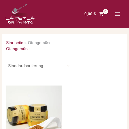
Zum
Inhalt
0,00
€
springen
Startseite
»
Ofengemüse
Ofengemüse