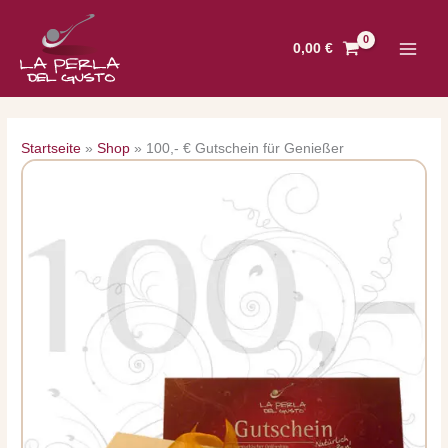
Zum
Inhalt
0,00
€
springen
Startseite
»
Shop
»
100,- € Gutschein für Genießer