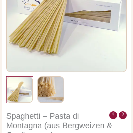
Spaghetti – Pasta di
Spaghetti
-
Montagna (aus Bergweizen &
Pasta
di