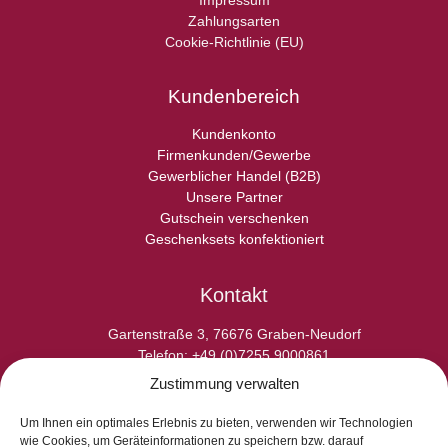
Impressum
Zahlungsarten
Cookie-Richtlinie (EU)
Kundenbereich
Kundenkonto
Firmenkunden/Gewerbe
Gewerblicher Handel (B2B)
Unsere Partner
Gutschein verschenken
Geschenksets konfektioniert
Kontakt
Gartenstraße 3, 76676 Graben-Neudorf
Telefon: +49 (0)7255 9000861
E-Fax: +49 (0)7255 9000865
Zustimmung verwalten
E-Mail: info@laperladelgusto.de
Kontaktformular
Um Ihnen ein optimales Erlebnis zu bieten, verwenden wir Technologien
wie Cookies, um Geräteinformationen zu speichern bzw. darauf