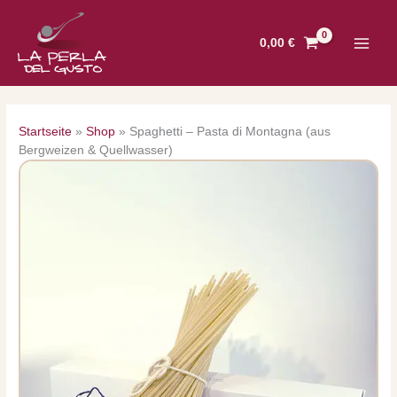
Zum
Inhalt
0,00
€
springen
Startseite
»
Shop
»
Spaghetti – Pasta di Montagna (aus
Bergweizen & Quellwasser)