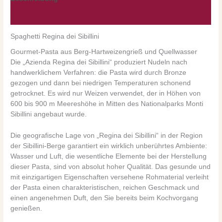
Nährwerte/Zutaten/Allergene/Hersteller
Spaghetti Regina dei Sibillini
Gourmet-Pasta aus Berg-Hartweizengrieß und Quellwasser
Die „Azienda Regina dei Sibillini“ produziert Nudeln nach
handwerklichem Verfahren: die Pasta wird durch Bronze
gezogen und dann bei niedrigen Temperaturen schonend
getrocknet. Es wird nur Weizen verwendet, der in Höhen von
600 bis 900 m Meereshöhe in Mitten des Nationalparks Monti
Sibillini angebaut wurde.
Die geografische Lage von „Regina dei Sibillini“ in der Region
der Sibillini-Berge garantiert ein wirklich unberührtes Ambiente:
Wasser und Luft, die wesentliche Elemente bei der Herstellung
dieser Pasta, sind von absolut hoher Qualität. Das gesunde und
mit einzigartigen Eigenschaften versehene Rohmaterial verleiht
der Pasta einen charakteristischen, reichen Geschmack und
einen angenehmen Duft, den Sie bereits beim Kochvorgang
genießen.