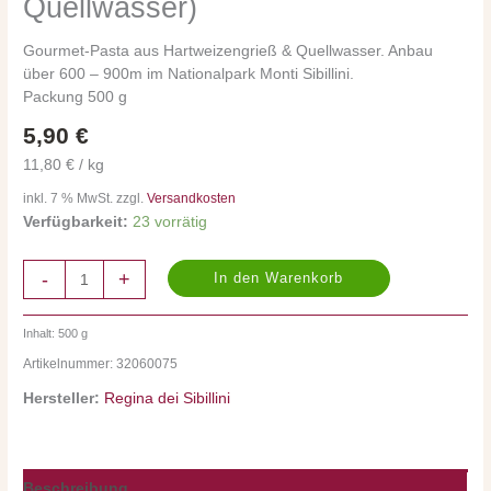
Quellwasser)
Montagna
(aus
Gourmet-Pasta aus Hartweizengrieß & Quellwasser. Anbau
Bergweizen
über 600 – 900m im Nationalpark Monti Sibillini.
&
Packung 500 g
Quellwasser)
5,90
€
Menge
11,80 € / kg
inkl. 7 % MwSt. zzgl.
Versandkosten
Verfügbarkeit:
23 vorrätig
-
+
In den Warenkorb
Inhalt: 500
g
Artikelnummer:
32060075
Hersteller:
Regina dei Sibillini
Beschreibung