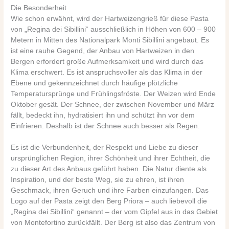
Die Besonderheit
Wie schon erwähnt, wird der Hartweizengrieß für diese Pasta
von „Regina dei Sibillini“ ausschließlich in Höhen von 600 – 900
Metern in Mitten des Nationalpark Monti Sibillini angebaut. Es
ist eine rauhe Gegend, der Anbau von Hartweizen in den
Bergen erfordert große Aufmerksamkeit und wird durch das
Klima erschwert. Es ist anspruchsvoller als das Klima in der
Ebene und gekennzeichnet durch häufige plötzliche
Temperatursprünge und Frühlingsfröste. Der Weizen wird Ende
Oktober gesät. Der Schnee, der zwischen November und März
fällt, bedeckt ihn, hydratisiert ihn und schützt ihn vor dem
Einfrieren. Deshalb ist der Schnee auch besser als Regen.
Es ist die Verbundenheit, der Respekt und Liebe zu dieser
ursprünglichen Region, ihrer Schönheit und ihrer Echtheit, die
zu dieser Art des Anbaus geführt haben. Die Natur diente als
Inspiration, und der beste Weg, sie zu ehren, ist ihren
Geschmack, ihren Geruch und ihre Farben einzufangen. Das
Logo auf der Pasta zeigt den Berg Priora – auch liebevoll die
„Regina dei Sibillini“ genannt – der vom Gipfel aus in das Gebiet
von Montefortino zurückfällt. Der Berg ist also das Zentrum von