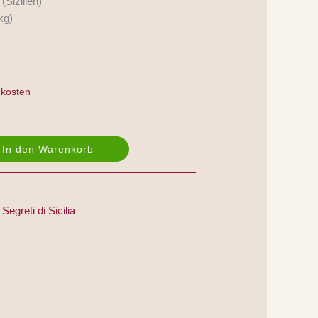
(Sizilien)
kg)
kosten
In den Warenkorb
Segreti di Sicilia