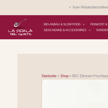
Zum
✓ Kein Mindestbestellwe
Inhalt
springen
BIO-ANBAU & SLOW FOOD
FEINKOST &
GESCHENKE & ACCESSOIRES
SONDE
Startseite
»
Shop
»
BIO Zitronen-Fruchtauf