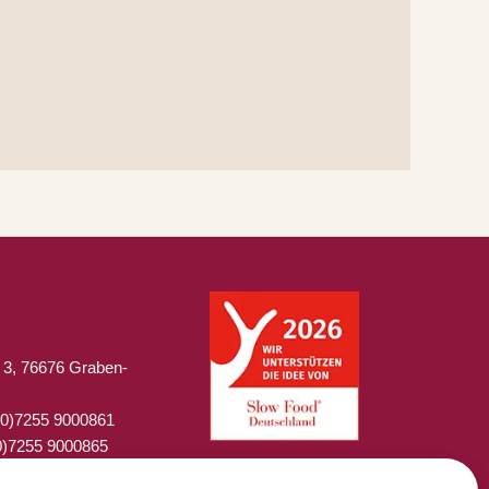
 3, 76676 Graben-
 (0)7255 9000861
0)7255 9000865
laperladelgusto.de