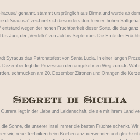
Siracusa“ genannt, stammt ursprünglich aus Birma und wurde ab dem
ne di Siracusa“ zeichnet sich besonders durch einen hohen Saftgehalt
entstand wegen der hohen Fruchtbarkeit dieser Sorte, die das ganz Jah
l bis Juni, der „Verdello“ von Juli bis September. Die Ernte der Früchte
adt Syracus das Patronatsfest von Santa Lucia. In einer langen Proz
20. Dezember legt die Prozession den umgekehrten Weg zurück. Wä
erden, schmücken am 20. Dezember Zitronen und Orangen die Kerze
Cutrera liegt in der Liebe und Leidenschaft, die sie mit ihrem Land
t die Sonne, die unserer Insel immer die besten Früchte schenkt. Wir
hen wir, neue Techniken beim Kochen anzuverwenden und gleichzeitig