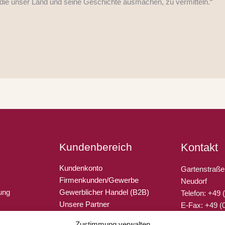
die unser Land und seine Geschichte ausmachen, zu vermitteln.“
Kundenbereich
Kontakt
Kundenkonto
Gartenstraße
Firmenkunden/Gewerbe
Neudorf
ung
Gewerblicher Handel (B2B)
Telefon: +49
Unsere Partner
E-Fax: +49 (
Gutschein verschenken
E-Mail: info@
Zustimmung verwalten