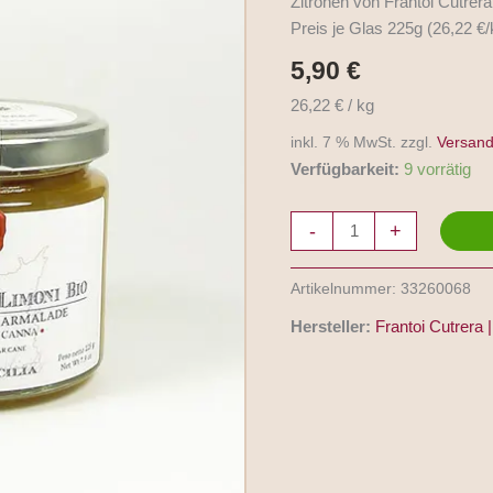
Zitronen von Frantoi Cutrera 
di
Preis je Glas 225g (26,22 €/
Limoni
BIO
5,90
€
225g
26,22 € / kg
Menge
inkl. 7 % MwSt. zzgl.
Versand
Verfügbarkeit:
9 vorrätig
-
+
Artikelnummer:
33260068
Hersteller:
Frantoi Cutrera | 