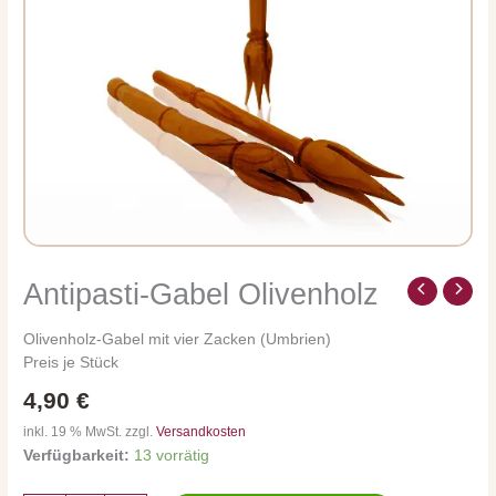
Antipasti-Gabel Olivenholz
Antipasti-
Gabel
Olivenholz
Olivenholz-Gabel mit vier Zacken (Umbrien)
Menge
Preis je Stück
4,90
€
inkl. 19 % MwSt. zzgl.
Versandkosten
Verfügbarkeit:
13 vorrätig