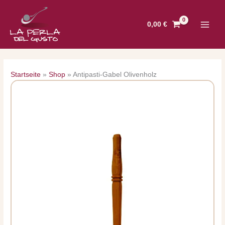
Zum
Inhalt
0,00
€
springen
Startseite
»
Shop
»
Antipasti-Gabel Olivenholz