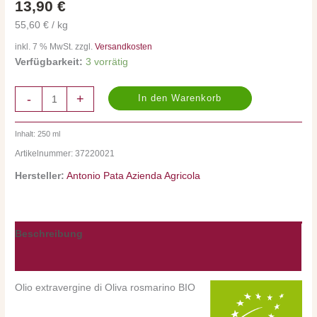
Rosmarino
13,90
€
Menge
55,60 € / kg
inkl. 7 % MwSt. zzgl.
Versandkosten
Verfügbarkeit:
3 vorrätig
-
+
In den Warenkorb
Inhalt: 250
ml
Artikelnummer:
37220021
Hersteller:
Antonio Pata Azienda Agricola
Beschreibung
Nährwerte/Zutaten/Allergene/Hersteller
Olio extravergine di Oliva rosmarino BIO