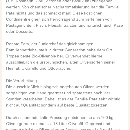
(z.B. Rosmarin, Chili, Zitronen oder Basilikum) zugegeben
werden. Von chemischer Nacharomatisierung hält die Familie
Pata nichts und das schmeckt man: Diese köstlichen
Condimenti eignen sich hervorragend zum verfeinern von
Pastagerichten, Fisch, Fleisch, Salaten und natürlich auch Käse
oder Desserts.
Renato Pata, der Juniorchef des gleichnamigen
Familienbetriebs, stellt in dritter Generation nahe dem Ort
Tropea beste Bio-Olivenöle her. Er verwendet hierbei
ausschließlich die ursprünglichen, alten Olivensorten seiner
Heimat: Ciciarello und Ottobratiche.
Die Verarbeitung
Die ausschließlich biologisch angebauten Oliven werden
sorgfältigen von Hand geerntet und spätestens nach vier
Stunden verarbeitet. Dabei ist es der Familie Pata sehr wichtig
nicht auf Quantität sondern auf beste Qualität zusetzen.
Durch schonende kalte Pressung entstehen so aus 100 kg
Oliven gerade einmal ca. 13 Liter Olivenöl. Gepresst und
gelagert wird das Olivenöl unter Ausschluss von Luft und Licht.