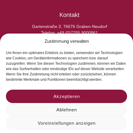
Kontakt
Gartenstraße 3, 76676 Graben-Neudorf
Telefon: +49 (0)7255 9000861
E-Fax: +49 (0)7255 9000865
Zustimmung verwalten
E-Mail: info@laperladelgusto.de
Kontaktformular
Um Ihnen ein optimales Erlebnis zu bieten, verwenden wir Technologien
wie Cookies, um Geräteinformationen zu speichern bzw. darauf
zuzugreifen. Wenn Sie diesen Technologien zustimmen, können wir Daten
wie das Surfverhalten oder eindeutige IDs auf dieser Website verarbeiten.
Wenn Sie Ihre Zustimmung nicht erteilen oder zurückziehen, können
bestimmte Merkmale und Funktionen beeinträchtigt werden.
Akzeptieren
Ablehnen
Voreinstellungen anzeigen
© 2026 La Perla del Gusto. Natürlich genießen