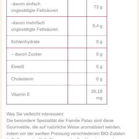
-davon einfach
73 g
ungesättigte Fettsäuren
-davon mehrfach
9,4 g
ungesättigte Fettsäuren
Kohlenhydrate
0 g
– davon Zucker
0 g
Eiweiß
0 g
Cholesterin
0 g
26,18
Vitamin E
mg
Was Sie vielleicht interessiert
Die besondere Spezialität der Familie Patas sind diese
Gourmetöle, die auf natürliche Weise aromatisiert werden,
indem vor der sanften Pressung verschiedenen BIO-Zutaten