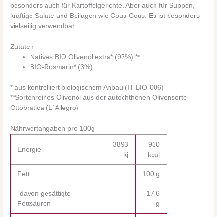
besonders auch für Kartoffelgerichte. Aber auch für Suppen,
kräftige Salate und Beilagen wie Cous-Cous. Es ist besonders
vielseitig verwendbar.
Zutaten
Natives BIO Olivenöl extra* (97%) **
BIO-Rosmarin* (3%)
* aus kontrolliert biologischem Anbau (IT-BIO-006)
**Sortenreines Olivenöl aus der autochthonen Olivensorte
Ottobratica (L´Allegro)
Nährwertangaben pro 100g
3893
930
Energie
kj
kcal
Fett
100 g
-davon gesättigte
17,6
Fettsäuren
g