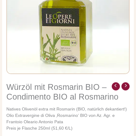
Würzöl mit Rosmarin BIO –
Würzöl
mit
Condimento BIO al Rosmarino
Rosmarin
BIO
Natives Olivenöl extra mit Rosmarin (BIO, natürlich dekantiert!)
-
Olio Extravergine di Oliva ‚Rosmarino‘ BIO von Az. Agr. e
Condimento
Frantoio Oleario Antonio Pata
BIO
Preis je Flasche 250ml (51,60 €/L)
al