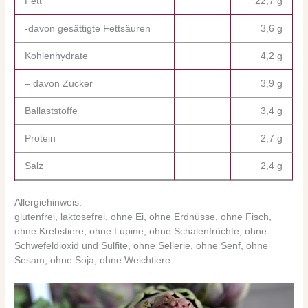
Fett
22,7 g
-davon gesättigte Fettsäuren
3,6 g
Kohlenhydrate
4,2 g
– davon Zucker
3,9 g
Ballaststoffe
3,4 g
Protein
2,7 g
Salz
2,4 g
Allergiehinweis:
glutenfrei, laktosefrei, ohne Ei, ohne Erdnüsse, ohne Fisch,
ohne Krebstiere, ohne Lupine, ohne Schalenfrüchte, ohne
Schwefeldioxid und Sulfite, ohne Sellerie, ohne Senf, ohne
Sesam, ohne Soja, ohne Weichtiere