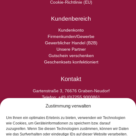
Cookie-Richtlinie (EU)
Kundenbereich
Kundenkonto
Firmenkunden/Gewerbe
Gewerblicher Handel (B2B)
Unsere Partner
Gutschein verschenken
Geschenksets konfektioniert
Kontakt
Gartenstraße 3, 76676 Graben-Neudorf
Telefon: +49 (0)7255 9000861
E-Fax: +49 (0)7255 9000865
Zustimmung verwalten
E-Mail: info@laperladelgusto.de
Kontaktformular
Um Ihnen ein optimales Erlebnis zu bieten, verwenden wir Technologien
wie Cookies, um Geräteinformationen zu speichern bzw. darauf
zuzugreifen. Wenn Sie diesen Technologien zustimmen, können wir Daten
wie das Surfverhalten oder eindeutige IDs auf dieser Website verarbeiten.