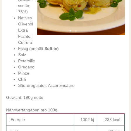
ssetta,
75%)
Natives
Olivenöl
Extra
Frantoi
Cutrera
Essig (enthält
Sulfite
)
Salz
Petersilie
Oregano
Minze
Chili
Säureregulator: Ascorbinsäure
Gewicht: 190g netto
Nährwertangaben pro 100g
Energie
1002 kj
238 kcal