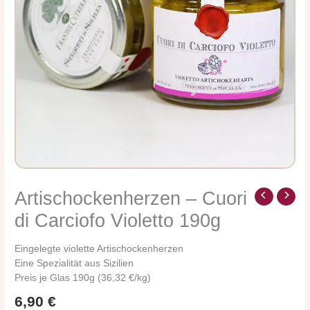
Artischockenherzen – Cuori
Artischockenherzen
-
di Carciofo Violetto 190g
Cuori
di
Eingelegte violette Artischockenherzen
Carciofo
Eine Spezialität aus Sizilien
Violetto
Preis je Glas 190g (36,32 €/kg)
190g
Menge
6,90
€