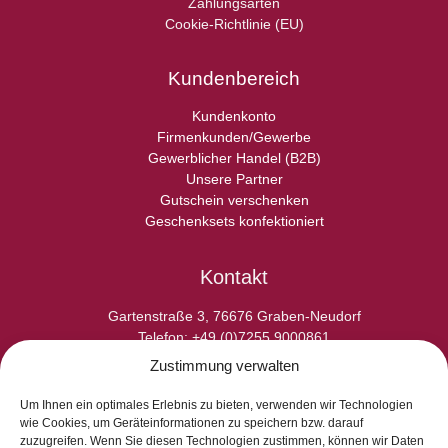
Zahlungsarten
Cookie-Richtlinie (EU)
Kundenbereich
Kundenkonto
Firmenkunden/Gewerbe
Gewerblicher Handel (B2B)
Unsere Partner
Gutschein verschenken
Geschenksets konfektioniert
Kontakt
Gartenstraße 3, 76676 Graben-Neudorf
Telefon: +49 (0)7255 9000861
E-Fax: +49 (0)7255 9000865
Zustimmung verwalten
E-Mail: info@laperladelgusto.de
Kontaktformular
Um Ihnen ein optimales Erlebnis zu bieten, verwenden wir Technologien
wie Cookies, um Geräteinformationen zu speichern bzw. darauf
zuzugreifen. Wenn Sie diesen Technologien zustimmen, können wir Daten