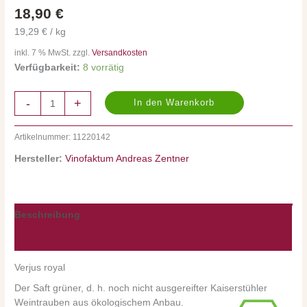
980
18,90
€
ml
Menge
19,29 € / kg
inkl. 7 % MwSt. zzgl.
Versandkosten
Verfügbarkeit:
8 vorrätig
-
+
In den Warenkorb
Artikelnummer:
11220142
Hersteller:
Vinofaktum Andreas Zentner
Beschreibung
Nährwerte/Zutaten/Allergene/Hersteller
Verjus royal
Der Saft grüner, d. h. noch nicht ausgereifter Kaiserstühler
Weintrauben aus ökologischem Anbau.