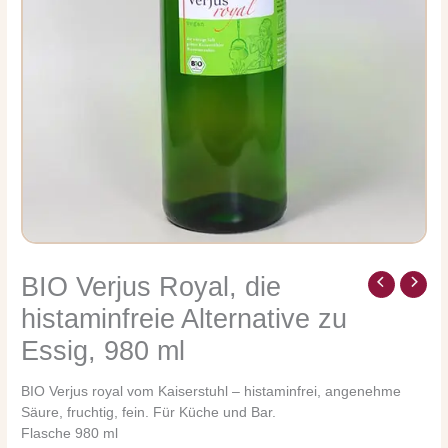
BIO Verjus Royal, die
BIO
Verjus
histaminfreie Alternative zu
Royal,
Essig, 980 ml
die
histaminfreie
Alternative
BIO Verjus royal vom Kaiserstuhl – histaminfrei, angenehme
zu
Säure, fruchtig, fein. Für Küche und Bar.
Essig,
Flasche 980 ml