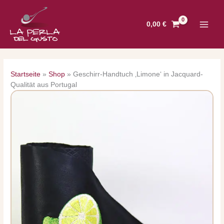
Zum
Inhalt
0,00
€
springen
Startseite
»
Shop
»
Geschirr-Handtuch ‚Limone‘ in Jacquard-
Qualität aus Portugal