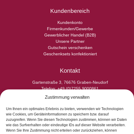
Kundenbereich
Kundenkonto
Firmenkunden/Gewerbe
Gewerblicher Handel (B2B)
Unsere Partner
Gutschein verschenken
Geschenksets konfektioniert
Kontakt
Gartenstraße 3, 76676 Graben-Neudorf
Telefon: +49 (0)7255 9000861
E-Fax: +49 (0)7255 9000865
Zustimmung verwalten
E-Mail: info@laperladelgusto.de
Kontaktformular
Um Ihnen ein optimales Erlebnis zu bieten, verwenden wir Technologien
wie Cookies, um Geräteinformationen zu speichern bzw. darauf
zuzugreifen. Wenn Sie diesen Technologien zustimmen, können wir Daten
wie das Surfverhalten oder eindeutige IDs auf dieser Website verarbeiten.
Wenn Sie Ihre Zustimmung nicht erteilen oder zurückziehen, können