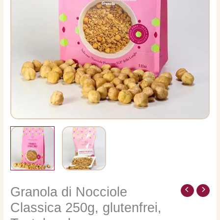
Granola di Nocciole
Granola
di
Classica 250g, glutenfrei,
Nocciole
Classica