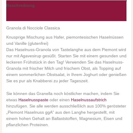
Beschreibung
Nährwerte/Zutaten/Allergene/Hersteller
Granola di Nocciole Classica
Knusprige Mischung aus Hafer, piemontesischen Haselnüssen
und Vanille (glutenfrei)
Das Haselnuss-Granola von Tastelanghe aus dem Piemont wird
nur mit Agavesirup
gesüßt. Starten Sie mit einem gesunden und
leckeren Frühstück in den Tag!
Verwenden Sie das Haselnuss-
Granola mit frischer Milch und frischem Obst, als Topping auf
einem sommerlichen Obstsalat, in Ihrem Joghurt oder genießen
Sie es pur als Knabberei zu jeder Tageszeit.
Sie können das Granella noch köstlicher machen, indem Sie
etwas
Haselnusspaste
oder einen
Haselnussaufstrich
hinzufügen.
Sie alle werden
ausschließlich aus 100% gerösteter
„Piemont Haselnuss ggA“ aus den Langhe hergestellt, mit
einem hohen Gehalt an Ballaststoffen, Magnesium, Eisen und
pflanzlichen Proteinen.