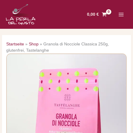
Zum
Inhalt
0,00
€
springen
Startseite
»
Shop
»
Granola di Nocciole Classica 250g,
glutenfrei, Tastelanghe