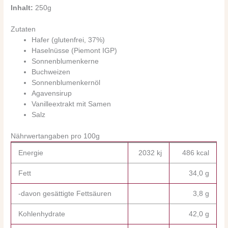
Inhalt:
250g
Zutaten
Hafer (glutenfrei, 37%)
Haselnüsse (Piemont IGP)
Sonnenblumenkerne
Buchweizen
Sonnenblumenkernöl
Agavensirup
Vanilleextrakt mit Samen
Salz
Nährwertangaben pro 100g
Energie
2032 kj
486 kcal
Fett
34,0 g
-davon gesättigte Fettsäuren
3,8 g
Kohlenhydrate
42,0 g