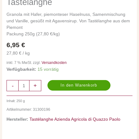
Tastelanghe
250g,
glutenfrei,
Granola mit Hafer, piemonteser Haselnuss, Samenmischung
Tastelanghe
und Vanille, gesüßt mit Agavensirup. Von Tastëlanghe aus dem
Menge
Piemont
Packung 250g (27,80 €/kg)
6,95
€
27,80 € / kg
inkl. 7 % MwSt. zzgl.
Versandkosten
Verfügbarkeit:
15 vorrätig
-
+
In den Warenkorb
Inhalt: 250
g
Artikelnummer:
31300196
Hersteller:
Tastëlanghe Azienda Agricola di Quazzo Paolo