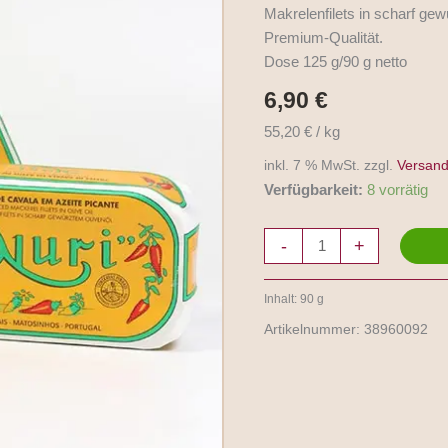
Filetes
Makrelenfilets in scharf ge
de
Premium-Qualität.
Cavala
Dose 125 g/90 g netto
em
6,90
€
Azeite
Picante
55,20 € / kg
125g/90g
inkl. 7 % MwSt. zzgl.
Versand
Nuri
Verfügbarkeit:
8 vorrätig
Menge
-
+
Inhalt: 90
g
Artikelnummer:
38960092