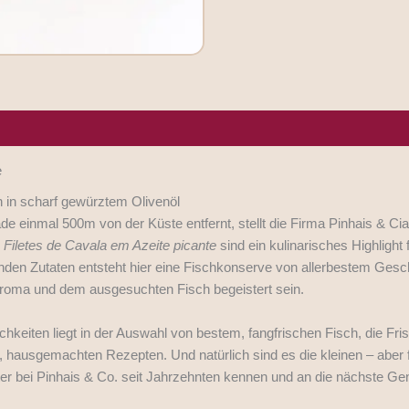
rgene/Hersteller
e
n in scharf gewürztem Olivenöl
de einmal 500m von der Küste entfernt, stellt die Firma Pinhais & Ci
 Filetes de Cavala em Azeite picante
sind ein kulinarisches Highlight
den Zutaten entsteht hier eine Fischkonserve von allerbestem Gesc
Aroma und dem ausgesuchten Fisch begeistert sein.
keiten liegt in der Auswahl von bestem, fangfrischen Fisch, die Fri
n, hausgemachten Rezepten. Und natürlich sind es die kleinen – aber
iter bei Pinhais & Co. seit Jahrzehnten kennen und an die nächste Ge