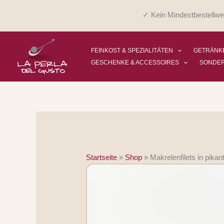
Zum
✓ Kein Mindestbestellwe
Inhalt
springen
FEINKOST & SPEZIALITÄTEN
GETRÄNKE
GESCHENKE & ACCESSOIRES
SONDE
Startseite
»
Shop
»
Makrelenfilets in pika