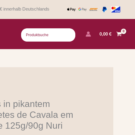
€ innerhalb Deutschlands
0,00
€
s in pikantem
letes de Cavala em
e 125g/90g Nuri