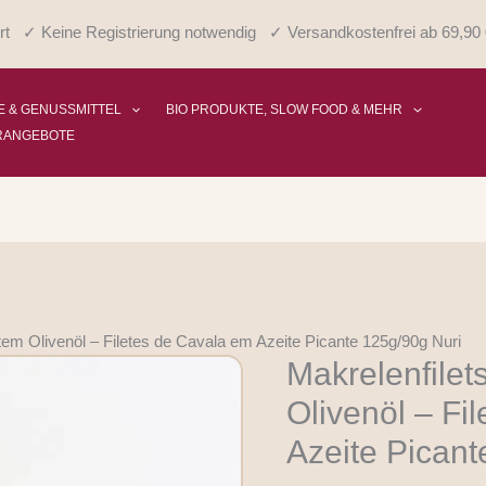
rt ✓ Keine Registrierung notwendig ✓ Versandkostenfrei ab 69,90 
 & GENUSSMITTEL
BIO PRODUKTE, SLOW FOOD & MEHR
RANGEBOTE
ntem Olivenöl – Filetes de Cavala em Azeite Picante 125g/90g Nuri
Makrelenfilet
Makrelenfilets
in
Olivenöl – Fi
pikantem
Azeite Picant
Olivenöl
-