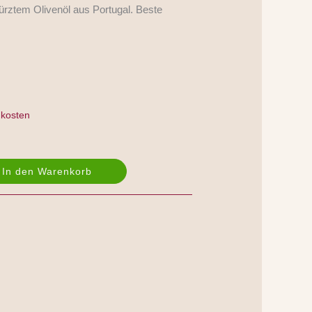
würztem Olivenöl aus Portugal. Beste
kosten
In den Warenkorb