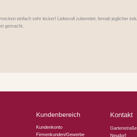
ken einfach sehr lecker! Liebevoll zubereitet, fernab jeglicher indu
bst gemacht.
Kundenbereich
Kontakt
Kundenkonto
Gartenstraße
Firmenkunden/Gewerbe
Neudorf