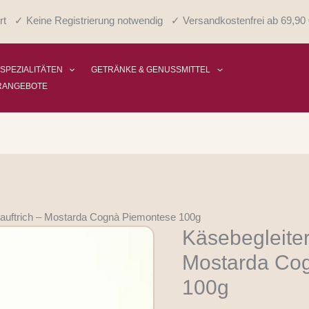
rt ✓ Keine Registrierung notwendig ✓ Versandkostenfrei ab 69,90 
 SPEZIALITÄTEN
GETRÄNKE & GENUSSMITTEL
RANGEBOTE
tauftrich – Mostarda Cognà Piemontese 100g
Käsebegleiter
Käsebegleiter
und
Mostarda Co
Brotauftrich
100g
-
Mostarda