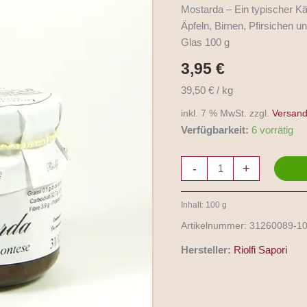
Cognà
Mostarda – Ein typischer Kä
Piemontese
Äpfeln, Birnen, Pfirsichen u
100g
Glas 100 g
Menge
3,95
€
39,50 € / kg
inkl. 7 % MwSt. zzgl.
Versand
Verfügbarkeit:
6 vorrätig
-
+
Inhalt: 100
g
Artikelnummer:
31260089-1
Hersteller:
Riolfi Sapori