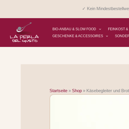
Zum
✓ Kein Mindestbestellwe
Inhalt
springen
BIO-ANBAU & SLOW FOOD
FEINKOST &
GESCHENKE & ACCESSOIRES
SONDE
Startseite
»
Shop
»
Käsebegleiter und Bro