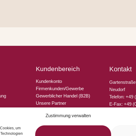
Kundenbereich
Kontakt
Kundenkonto
Gartenstraße
Firmenkunden/Gewerbe
Neudorf
ung
Gewerblicher Handel (B2B)
Telefon: +49
Unsere Partner
E-Fax: +49 (
Gutschein verschenken
E-Mail: info@
Zustimmung verwalten
(EU)
Geschenksets konfektioniert
Kontaktformu
 Cookies, um
n Technologien