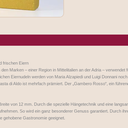
rgene/Hersteller
d frischen Eiern
 den Marken – einer Region in Mittelitalien an der Adria – verwendet 
ichen Eiernudeln werden von Maria Alzapiedi und Luigi Donnani noch tr
a Pasta di Aldo ist mehrfach prämiert. Der „Gambero Rosso“, ein führen
r Breite von 12 mm. Durch die spezielle Hängetechnik und eine lan
fnehmen. So wird ein ganz besonderer Genuss garantiert. Durch ihr
die gehobene Gastronomie geeignet.