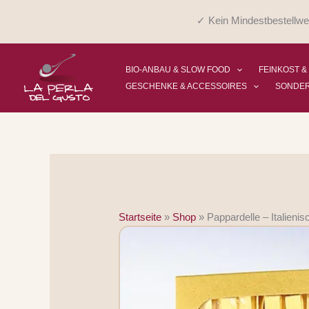
Zum
✓ Kein Mindestbestellwe
Inhalt
springen
BIO-ANBAU & SLOW FOOD
FEINKOST &
GESCHENKE & ACCESSOIRES
SONDE
Startseite
»
Shop
»
Pappardelle – Italien