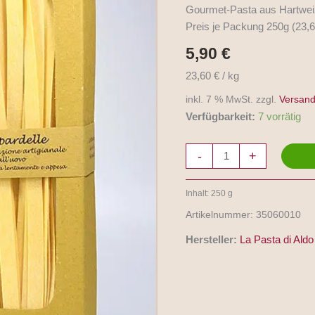
von
Gourmet-Pasta aus Hartweiz
La
Preis je Packung 250g (23,6
Pasta
5,90
€
di
Aldo
23,60 € / kg
250g
inkl. 7 % MwSt. zzgl.
Versand
Menge
Verfügbarkeit:
7 vorrätig
-
+
Inhalt: 250
g
Artikelnummer:
35060010
Hersteller:
La Pasta di Aldo