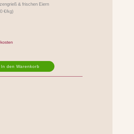
engrieß & frischen Eiern
0 €/kg)
kosten
In den Warenkorb