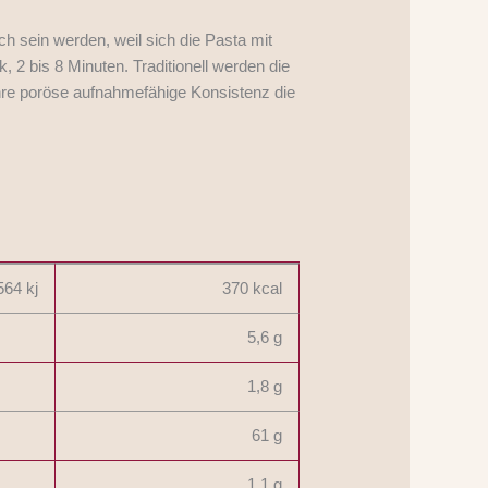
ich sein werden, weil sich die Pasta mit
 2 bis 8 Minuten. Traditionell werden die
ihre poröse aufnahmefähige Konsistenz die
564 kj
370 kcal
5,6 g
1,8 g
61 g
1,1 g