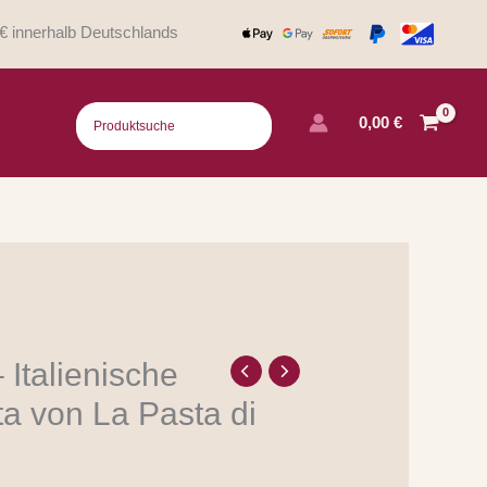
€ innerhalb Deutschlands
0,00
€
 Italienische
a von La Pasta di