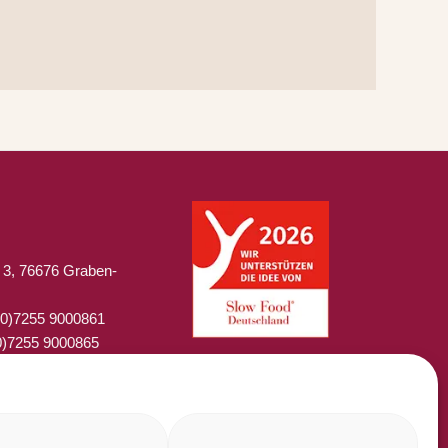
 3, 76676 Graben-
 (0)7255 9000861
0)7255 9000865
laperladelgusto.de
lar