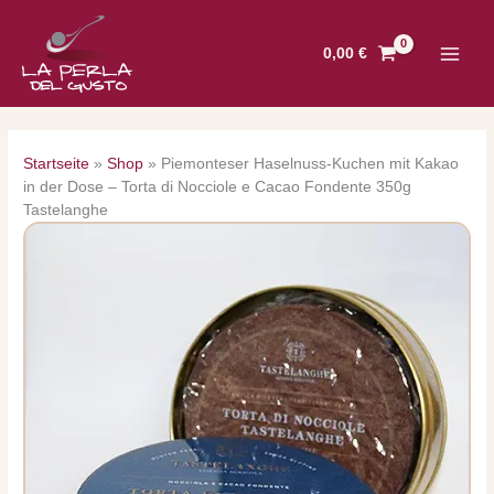
Zum
Inhalt
0,00
€
springen
Startseite
»
Shop
»
Piemonteser Haselnuss-Kuchen mit Kakao
in der Dose – Torta di Nocciole e Cacao Fondente 350g
Tastelanghe