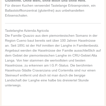
Glutenfrei. Ohne Mehl, ohne Milch und ohne Hefe.
Für diesen Kuchen verwendet Tastelange Erbsenprotein, ein
Ballaststoffkonzentrat (glutenfrei) aus unbehandelten
Erbsenschalen.
Tastelanghe Azienda Agricola
Die Familie Quazzo aus dem piemontesischen Somano in der
Region Cueno baut bereits seit über 100 Jahren Haselnüsse
an. Seit
1891 ist der Hof inmitten der Langhe in Familienbesitz.
Angebaut werden die Haselnüsse der Familie ausschließlich
auf
dem Gebiet der piemontesischen Langhe im CRU-Gebiet Alta
Langa. Von hier stammen die wertvollsten und besten
Haselnüsse, zu erkennen am I.G.P.-Status. Die berühmten
Haselnuss-Städte Cravanzana und Cortemilia sind nur einen
Steinwurf entfernt und doch ist man durch die bergige
Landschaft der Langhe eine halbe bis dreiviertel Stunde
unterwegs.