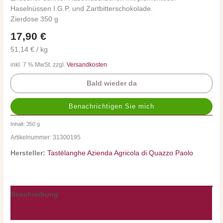
Haselnüssen I.G.P. und Zartbitterschokolade.
Zierdose 350 g
17,90
€
51,14 € / kg
inkl. 7 % MwSt. zzgl.
Versandkosten
Bald wieder da
Inhalt: 350
g
Artikelnummer:
31300195
Hersteller:
Tastëlanghe Azienda Agricola di Quazzo Paolo
Beschreibung
Nährwerte/Zutaten/Allergene/Hersteller