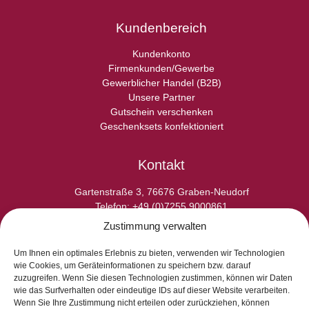
Kundenbereich
Kundenkonto
Firmenkunden/Gewerbe
Gewerblicher Handel (B2B)
Unsere Partner
Gutschein verschenken
Geschenksets konfektioniert
Kontakt
Gartenstraße 3, 76676 Graben-Neudorf
Telefon: +49 (0)7255 9000861
E-Fax: +49 (0)7255 9000865
Zustimmung verwalten
E-Mail: info@laperladelgusto.de
Kontaktformular
Um Ihnen ein optimales Erlebnis zu bieten, verwenden wir Technologien
wie Cookies, um Geräteinformationen zu speichern bzw. darauf
zuzugreifen. Wenn Sie diesen Technologien zustimmen, können wir Daten
wie das Surfverhalten oder eindeutige IDs auf dieser Website verarbeiten.
Wenn Sie Ihre Zustimmung nicht erteilen oder zurückziehen, können