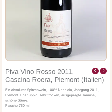
Piva Vino Rosso 2011,
Piva
Vino
Cascina Roera, Piemont (Italien)
Rosso
2011,
Ein absoluter Spitzenwein, 100% Nebbiolo, Jahrgang 2011,
Cascina
Piemont. Eher üppig, sehr trocken, ausgeprägte Tannine,
Roera,
schöne Säure.
Piemont
Flasche 750 ml
(Italien)