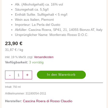
Menge
Alk. (Alkoholgehalt) ca. 16% vol
Säuregehalt ca. 5,5g/l
Enthält Sufite. Sulfitgehalt < 5 mg/l
Wein aus Italien, Piemont
Importeur: La Perla del Gusto
Abfüller: Cascina Roera, SP41, 21, 14055 Bionzo AT, Italy
Ursprünglicher Name: Monferrato Rosso D.O.C.
23,90
€
31,87 € / kg
inkl. 19 % MwSt. zzgl.
Versandkosten
Verfügbarkeit:
3 vorrätig
-
+
In den Warenkorb
Inhalt: 750
ml
Artikelnummer:
31180054-2011
Hersteller:
Cascina Roera di Rosso Claudio