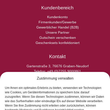
Kundenbereich
Kundenkonto
Firmenkunden/Gewerbe
Gewerblicher Handel (B2B)
Unsere Partner
Gutschein verschenken
Geschenksets konfektioniert
Kontakt
Gartenstraße 3, 76676 Graben-Neudorf
Telefon: +49 (0)7255 9000861
E-Fax: +49 (0)7255 9000865
Zustimmung verwalten
E-Mail: info@laperladelgusto.de
Kontaktformular
Um Ihnen ein optimales Erlebnis zu bieten, verwenden wir Technologien
wie Cookies, um Geräteinformationen zu speichern bzw. darauf
zuzugreifen. Wenn Sie diesen Technologien zustimmen, können wir Daten
wie das Surfverhalten oder eindeutige IDs auf dieser Website verarbeiten.
Wenn Sie Ihre Zustimmung nicht erteilen oder zurückziehen, können