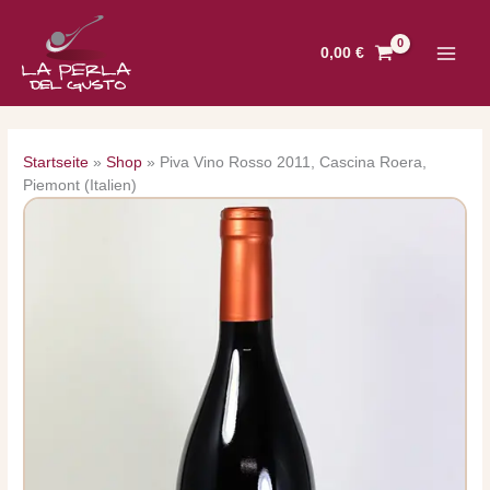
Zum
Inhalt
0,00
€
springen
Startseite
»
Shop
»
Piva Vino Rosso 2011, Cascina Roera,
Piemont (Italien)