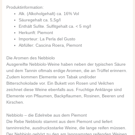
Produktinformation:
Alk. (Alkoholgehalt) ca. 16% Vol
Säuregehalt ca. 5,5g/l
Enthält Sufite. Sulfitgehalt ca. < 5 mg/l
Herkunft: Piemont
Importeur: La Perla del Gusto
Abfüller: Cascina Roera, Piemont
Die Aromen des Nebbiolo
Ausgereifte Nebbiolo-Weine haben neben der typischen Säure
und dem Tannin oftmals erdige Aromen, die an Trüffel erinnern.
Zudem kommen Elemente von Tabak und/oder
Bitterschokolade vor. Ein Bukett von Rosen und Veilchen
zeichnet diese Weine ebenfalls aus. Fruchtige Anklänge sind
Elemente von Pflaumen, Backpflaumen, Rosinen, Beeren und
Kirschen.
Nebbiolo – die Edelrebe aus dem Piemont
Die Rebe Nebbiolo stammt aus dem Piemont und liefert
tanninreiche, ausdrucksstarke Weine, die lange reifen müssen.
Der Nebbiolo gehört zu den am langsamsten reifenden Weinen