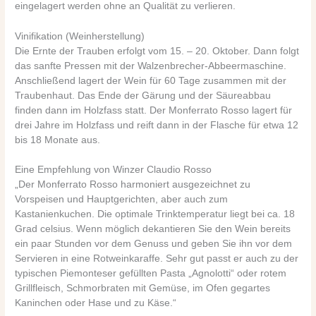
eingelagert werden ohne an Qualität zu verlieren.
Vinifikation (Weinherstellung)
Die Ernte der Trauben erfolgt vom 15. – 20. Oktober. Dann folgt
das sanfte Pressen mit der Walzenbrecher-Abbeermaschine.
Anschließend lagert der Wein für 60 Tage zusammen mit der
Traubenhaut. Das Ende der Gärung und der Säureabbau
finden dann im Holzfass statt. Der Monferrato Rosso lagert für
drei Jahre im Holzfass und reift dann in der Flasche für etwa 12
bis 18 Monate aus.
Eine Empfehlung von Winzer Claudio Rosso
„Der Monferrato Rosso harmoniert ausgezeichnet zu
Vorspeisen und Hauptgerichten, aber auch zum
Kastanienkuchen. Die optimale Trinktemperatur liegt bei ca. 18
Grad celsius. Wenn möglich dekantieren Sie den Wein bereits
ein paar Stunden vor dem Genuss und geben Sie ihn vor dem
Servieren in eine Rotweinkaraffe. Sehr gut passt er auch zu der
typischen Piemonteser gefüllten Pasta „Agnolotti“ oder rotem
Grillfleisch, Schmorbraten mit Gemüse, im Ofen gegartes
Kaninchen oder Hase und zu Käse.“