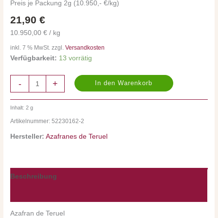
Food
Preis je Packung 2g (10.950,- €/kg)
Arche
21,90
€
Passagier
Menge
10.950,00 € / kg
inkl. 7 % MwSt. zzgl.
Versandkosten
Verfügbarkeit:
13 vorrätig
-
+
In den Warenkorb
Inhalt: 2
g
Artikelnummer:
52230162-2
Hersteller:
Azafranes de Teruel
Beschreibung
Nährwerte/Zutaten/Allergene/Hersteller
Azafran de Teruel