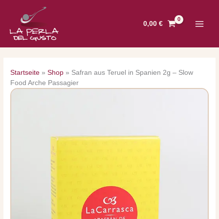
Zum
Inhalt
0,00
€
springen
Startseite
»
Shop
»
Safran aus Teruel in Spanien 2g – Slow
Food Arche Passagier