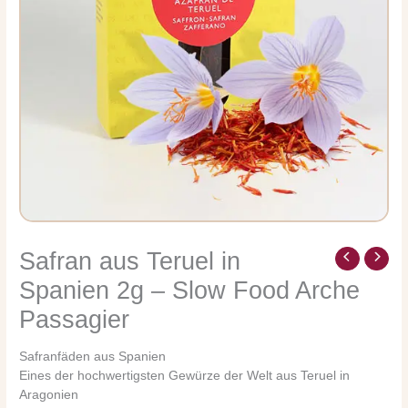
Safran aus Teruel in
Safran
aus
Spanien 2g – Slow Food Arche
Teruel
Passagier
in
Spanien
2g
Safranfäden aus Spanien
-
Eines der hochwertigsten Gewürze der Welt aus Teruel in
Slow
Aragonien