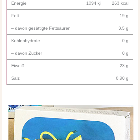
Energie
1094 kj
263 kcal
Fett
19 g
– davon gesättigte Fettsäuren
3,5 g
Kohlenhydrate
0 g
– davon Zucker
0 g
Eiweiß
23 g
Salz
0,90 g