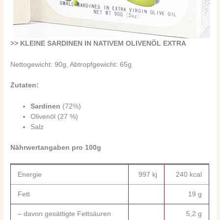
>> KLEINE SARDINEN IN NATIVEM OLIVENÖL EXTRA
Nettogewicht: 90g, Abtropfgewicht: 65g
Zutaten:
Sardinen
(72%)
Olivenöl (27 %)
Salz
Nährwertangaben pro 100g
Energie
997 kj
240 kcal
Fett
19 g
– davon gesättigte Fettsäuren
5,2 g