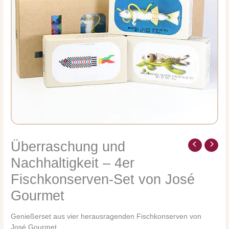
Überraschung und
Überraschung
und
Nachhaltigkeit – 4er
Nachhaltigkeit
Fischkonserven-Set von José
-
4er
Gourmet
Fischkonserven-
Set
Genießerset aus vier herausragenden Fischkonserven von
von
José Gourmet