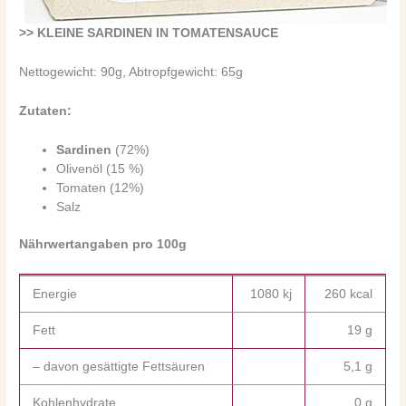
>> KLEINE SARDINEN IN TOMATENSAUCE
Nettogewicht: 90g, Abtropfgewicht: 65g
Zutaten:
Sardinen
(72%)
Olivenöl (15 %)
Tomaten (12%)
Salz
Nährwertangaben pro 100g
Energie
1080 kj
260 kcal
Fett
19 g
– davon gesättigte Fettsäuren
5,1 g
Kohlenhydrate
0 g