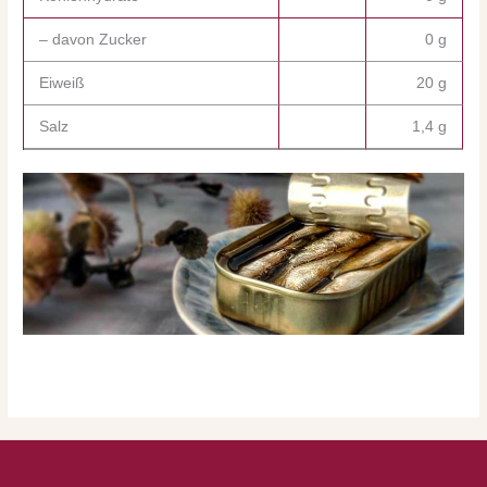
– davon Zucker
0 g
Eiweiß
20 g
Salz
1,4 g