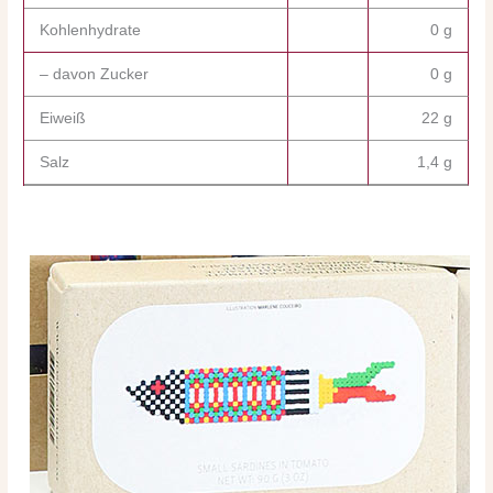
Kohlenhydrate
0 g
– davon Zucker
0 g
Eiweiß
22 g
Salz
1,4 g