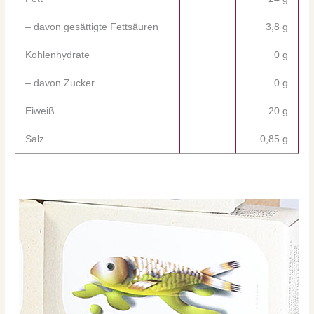
– davon gesättigte Fettsäuren
3,8 g
Kohlenhydrate
0 g
– davon Zucker
0 g
Eiweiß
20 g
Salz
0,85 g