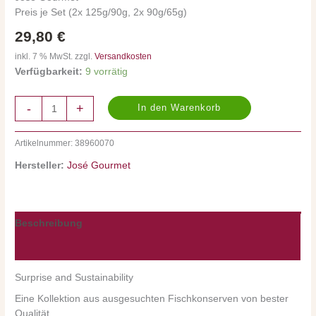
José
Preis je Set (2x 125g/90g, 2x 90g/65g)
Gourmet
Menge
29,80
€
inkl. 7 % MwSt. zzgl.
Versandkosten
Verfügbarkeit:
9 vorrätig
-
+
In den Warenkorb
Artikelnummer:
38960070
Hersteller:
José Gourmet
Beschreibung
Nährwerte/Zutaten/Allergene/Hersteller
Surprise and Sustainability
Eine Kollektion aus ausgesuchten Fischkonserven von bester
Qualität