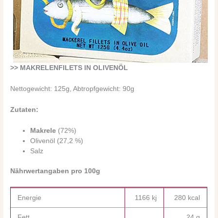
>> MAKRELENFILETS IN OLIVENÖL
Nettogewicht: 125g, Abtropfgewicht: 90g
Zutaten:
Makrele
(72%)
Olivenöl (27,2 %)
Salz
Nährwertangaben pro 100g
Energie
1166 kj
280 kcal
Fett
24 g