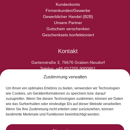
Kundenkonto
Firmenkunden/Gewerbe
Gewerblicher Handel (B2B)
Unsere Partner
Gutschein verschenken
Geschenksets konfektioniert
Kontakt
Gartenstraße 3, 76676 Graben-Neudorf
Telefon: +49 (0)7255 9000861
E-Fax: +49 (0)7255 9000865
Zustimmung verwalten
E-Mail: info@laperladelgusto.de
Kontaktformular
Um Ihnen ein optimales Erlebnis zu bieten, verwenden wir Technologien
wie Cookies, um Geräteinformationen zu speichern bzw. darauf
zuzugreifen. Wenn Sie diesen Technologien zustimmen, können wir Daten
wie das Surfverhalten oder eindeutige IDs auf dieser Website verarbeiten.
Wenn Sie Ihre Zustimmung nicht erteilen oder zurückziehen, können
bestimmte Merkmale und Funktionen beeinträchtigt werden.