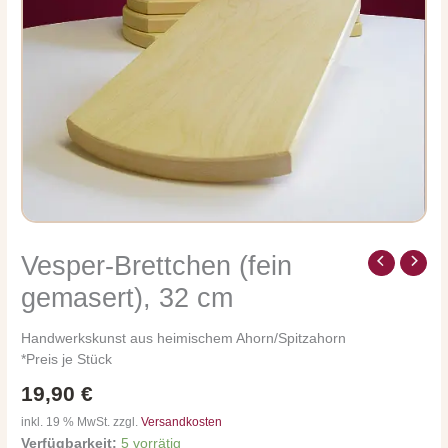
Vesper-Brettchen (fein
Vesper-
Brettchen
gemasert), 32 cm
(fein
gemasert),
Handwerkskunst aus heimischem Ahorn/Spitzahorn
32
*Preis je Stück
cm
Menge
19,90
€
inkl. 19 % MwSt. zzgl.
Versandkosten
Verfügbarkeit:
5 vorrätig