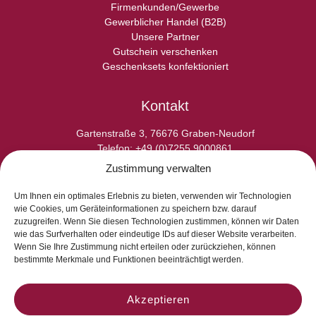
Firmenkunden/Gewerbe
Gewerblicher Handel (B2B)
Unsere Partner
Gutschein verschenken
Geschenksets konfektioniert
Kontakt
Gartenstraße 3, 76676 Graben-Neudorf
Telefon: +49 (0)7255 9000861
E-Fax: +49 (0)7255 9000865
Zustimmung verwalten
E-Mail: info@laperladelgusto.de
Kontaktformular
Um Ihnen ein optimales Erlebnis zu bieten, verwenden wir Technologien
wie Cookies, um Geräteinformationen zu speichern bzw. darauf
zuzugreifen. Wenn Sie diesen Technologien zustimmen, können wir Daten
wie das Surfverhalten oder eindeutige IDs auf dieser Website verarbeiten.
Wenn Sie Ihre Zustimmung nicht erteilen oder zurückziehen, können
bestimmte Merkmale und Funktionen beeinträchtigt werden.
Akzeptieren