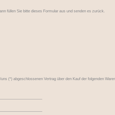
ann füllen Sie bitte dieses Formular aus und senden es zurück.
ir/uns (*) abgeschlossenen Vertrag über den Kauf der folgenden Waren
_____________________
_____________________