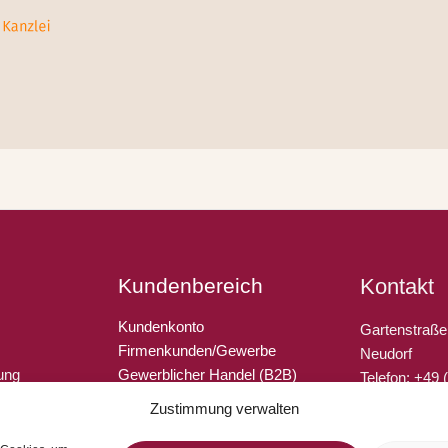
Kundenbereich
Kontakt
Kundenkonto
Gartenstraße
Firmenkunden/Gewerbe
Neudorf
ung
Gewerblicher Handel (B2B)
Telefon: +49
Unsere Partner
E-Fax: +49 (
Zustimmung verwalten
Gutschein verschenken
E-Mail: info@
(EU)
Geschenksets konfektioniert