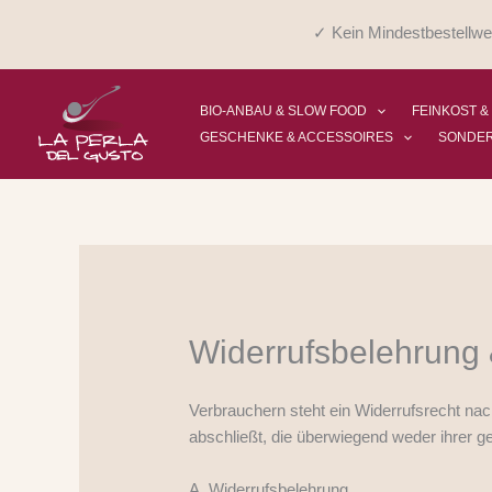
Zum
✓ Kein Mindestbestellwe
Inhalt
springen
BIO-ANBAU & SLOW FOOD
FEINKOST &
GESCHENKE & ACCESSOIRES
SONDE
Widerrufsbelehrung 
Verbrauchern steht ein Widerrufsrecht na
abschließt, die überwiegend weder ihrer g
A. Widerrufsbelehrung