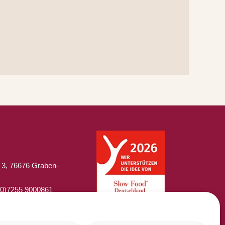
 3, 76676 Graben-
 (0)7255 9000861
0)7255 9000865
laperladelgusto.de