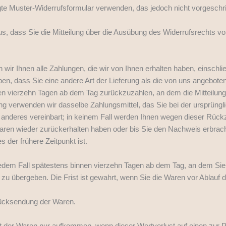
gte Muster-Widerrufsformular verwenden, das jedoch nicht vorgeschri
us, dass Sie die Mitteilung über die Ausübung des Widerrufsrechts vo
 wir Ihnen alle Zahlungen, die wir von Ihnen erhalten haben, einschli
ben, dass Sie eine andere Art der Lieferung als die von uns angebote
n vierzehn Tagen ab dem Tag zurückzuzahlen, an dem die Mitteilung 
g verwenden wir dasselbe Zahlungsmittel, das Sie bei der ursprüngli
 anderes vereinbart; in keinem Fall werden Ihnen wegen dieser Rück
Waren wieder zurückerhalten haben oder bis Sie den Nachweis erbrac
der frühere Zeitpunkt ist.
jedem Fall spätestens binnen vierzehn Tagen ab dem Tag, an dem Sie
zu übergeben. Die Frist ist gewahrt, wenn Sie die Waren vor Ablauf 
Rücksendung der Waren.
t der Waren nur aufkommen, wenn dieser Wertverlust auf einen zur P