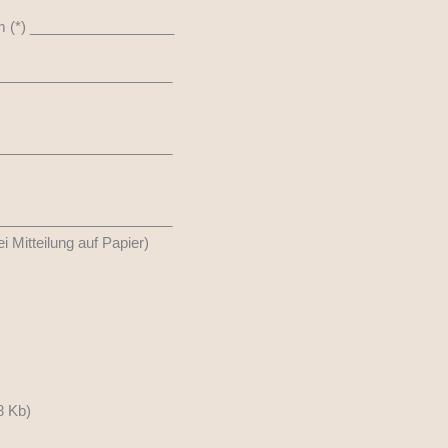
 am (*) __________________
______________________
______________________
______________________
i Mitteilung auf Papier)
8 Kb)