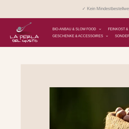
Zum
✓ Kein Mindestbestellwe
Inhalt
springen
BIO-ANBAU & SLOW FOOD
FEINKOST &
GESCHENKE & ACCESSOIRES
SONDE