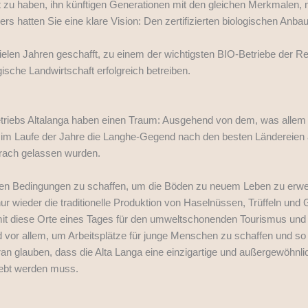
 zu haben, ihn künftigen Generationen mit den gleichen Merkmalen,
 hatten Sie eine klare Vision: Den zertifizierten biologischen Anbau 
vielen Jahren geschafft, zu einem der wichtigsten BIO-Betriebe der R
gische Landwirtschaft erfolgreich betreiben.
triebs Altalanga haben einen Traum: Ausgehend von dem, was allem
im Laufe der Jahre die Langhe-Gegend nach den besten Ländereien a
brach gelassen wurden.
dealen Bedingungen zu schaffen, um die Böden zu neuem Leben zu erw
r wieder die traditionelle Produktion von Haselnüssen, Trüffeln u
mit diese Orte eines Tages für den umweltschonenden Tourismus und 
vor allem, um Arbeitsplätze für junge Menschen zu schaffen und so
n glauben, dass die Alta Langa eine einzigartige und außergewöhnlic
lebt werden muss.