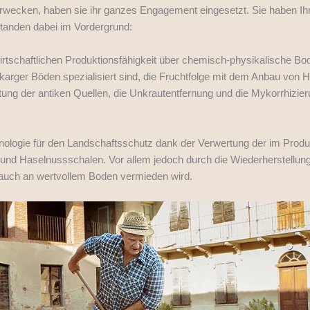
wecken, haben sie ihr ganzes Engagement eingesetzt. Sie haben Ihre 
 standen dabei im Vordergrund:
wirtschaftlichen Produktionsfähigkeit über chemisch-physikalische B
karger Böden spezialisiert sind, die Fruchtfolge mit dem Anbau von H
tung der antiken Quellen, die Unkrautentfernung und die Mykorrhizierun
hnologie für den Landschaftsschutz dank der Verwertung der im Produ
t und Haselnussschalen. Vor allem jedoch durch die Wiederherstellung
rauch an wertvollem Boden vermieden wird.