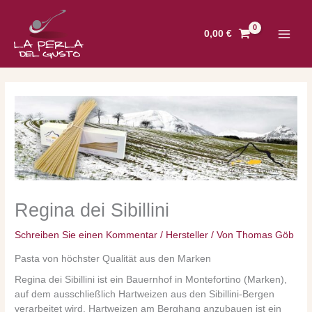
Zum
Inhalt
0,00
€
springen
Regina dei Sibillini
Schreiben Sie einen Kommentar
/
Hersteller
/ Von
Thomas Göb
Pasta von höchster Qualität aus den Marken
Regina dei Sibillini ist ein Bauernhof in Montefortino (Marken),
auf dem ausschließlich Hartweizen aus den Sibillini-Bergen
verarbeitet wird. Hartweizen am Berghang anzubauen ist ein