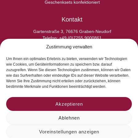
Geschenksets konfektioniert
Kontakt
Gartenstraße 3, 76676 Graben-Neudorf
Telefon: +49 (0)7255 9000861
E-Fax: +49 (0)7255 9000865
Zustimmung verwalten
E-Mail: info@laperladelgusto.de
Kontaktformular
Um Ihnen ein optimales Erlebnis zu bieten, verwenden wir Technologien
wie Cookies, um Geräteinformationen zu speichern bzw. darauf
zuzugreifen. Wenn Sie diesen Technologien zustimmen, können wir Daten
wie das Surfverhalten oder eindeutige IDs auf dieser Website verarbeiten.
Wenn Sie Ihre Zustimmung nicht erteilen oder zurückziehen, können
bestimmte Merkmale und Funktionen beeinträchtigt werden.
Akzeptieren
Ablehnen
Voreinstellungen anzeigen