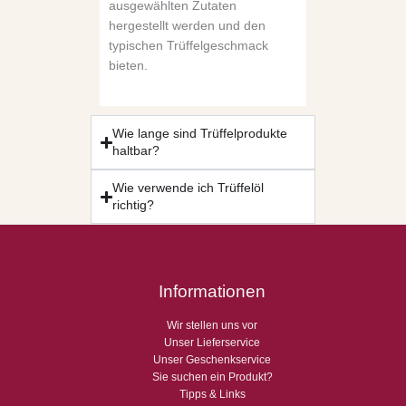
ausgewählten Zutaten
hergestellt werden und den
typischen Trüffelgeschmack
bieten.
Wie lange sind Trüffelprodukte
haltbar?
Wie verwende ich Trüffelöl
richtig?
Informationen
Wir stellen uns vor
Unser Lieferservice
Unser Geschenkservice
Sie suchen ein Produkt?
Tipps & Links