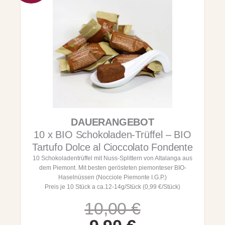
g
B
e
I
b
O
ä
-
c
N
k
o
-
c
I
c
l
i
B
o
a
l
c
e
DAUERANGEBOT
i
r
o
i
10 x BIO Schokoladen-Trüffel – BIO
d
c
Tartufo Dolce al Cioccolato Fondente
i
o
10 Schokoladentrüffel mit Nuss-Splittern von Altalanga aus
D
p
dem Piemont. Mit besten gerösteten piemonteser BIO-
a
e
Haselnüssen (Nocciole Piemonte I.G.P.)
m
r
Preis je 10 Stück a ca.12-14g/Stück (0,99 €/Stück)
a
t
B
e
U
A
10,00
€
i
d
o
r
k
i