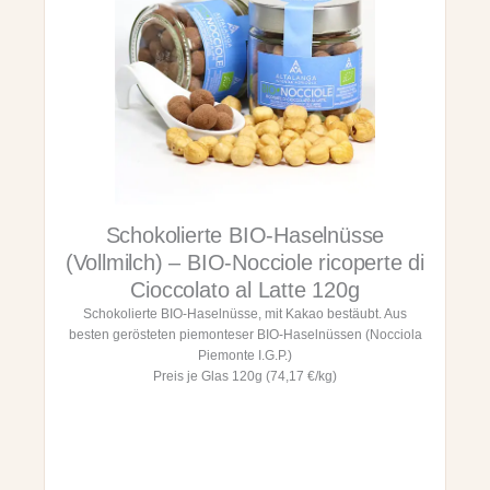
I
2
O
0
H
g
a
,
s
S
e
T
l
E
n
R
ü
N
s
E
s
X
Schokolierte BIO-Haselnüsse
e
T
(
R
(Vollmilch) – BIO-Nocciole ricoperte di
V
A
Cioccolato al Latte 120g
o
G
Schokolierte BIO-Haselnüsse, mit Kakao bestäubt. Aus
l
E
besten gerösteten piemonteser BIO-Haselnüssen (Nocciola
l
N
Piemonte I.G.P.)
m
U
Preis je Glas 120g (74,17 €/kg)
i
S
l
S
c
1
h
3
)
/
-
1