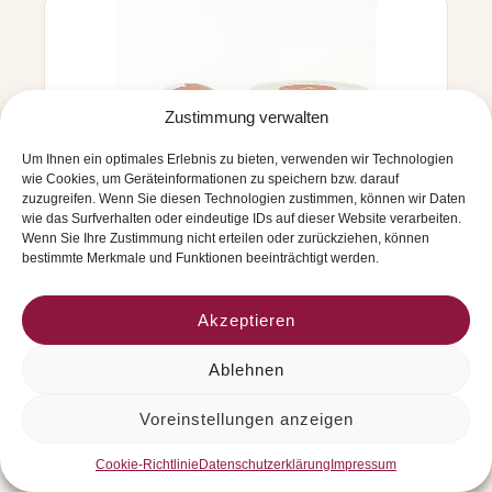
n
e
ü
l
s
l
s
a
e
t
i
Zustimmung verwalten
e
n
2
Z
Um Ihnen ein optimales Erlebnis zu bieten, verwenden wir Technologien
0
a
wie Cookies, um Geräteinformationen zu speichern bzw. darauf
0
r
zuzugreifen. Wenn Sie diesen Technologien zustimmen, können wir Daten
g
t
wie das Surfverhalten oder eindeutige IDs auf dieser Website verarbeiten.
,
Wenn Sie Ihre Zustimmung nicht erteilen oder zurückziehen, können
b
S
bestimmte Merkmale und Funktionen beeinträchtigt werden.
i
T
t
E
t
R
Akzeptieren
e
N
BIO-Haselnüsse in Zartbitter-
r
E
-
Ablehnen
X
Schokolade – BIO-Nocciole ricoperte
S
T
di Cioccolato fondente 120g
c
R
Voreinstellungen anzeigen
BIO-Haselnüsse, überzogen mit BIO-Zartbitter-Schokolade
h
A
von Altalanga aus dem Piemont. Aus besten gerösteten
o
G
Cookie-Richtlinie
Datenschutzerklärung
Impressum
piemonteser BIO-Haselnüssen (Nocciole Piemonte I.G.P.)
k
E
Glas 120g
o