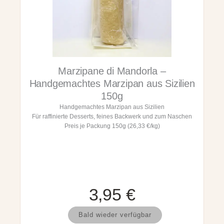
M
a
o
u
r
s
b
S
i
i
d
z
o
i
Marzipane di Mandorla –
a
l
l
i
Handgemachtes Marzipan aus Sizilien
P
e
150g
i
n
Handgemachtes Marzipan aus Sizilien
s
1
Für raffinierte Desserts, feines Backwerk und zum Naschen
t
5
Preis je Packung 150g (26,33 €/kg)
a
0
c
g
c
M
h
e
i
n
o
g
-
e
3,95
€
H
a
M
n
Bald wieder verfügbar
a
d