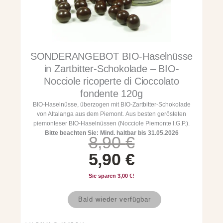
P
i
e
e
l
r
s
n
u
e
t
s
i
:
SONDERANGEBOT BIO-Haselnüsse
s
g
in Zartbitter-Schokolade – BIO-
s
1
e
Nocciole ricoperte di Cioccolato
b
w
1
fondente 120g
ä
c
BIO-Haselnüsse, überzogen mit BIO-Zartbitter-Schokolade
a
,
k
von Altalanga aus dem Piemont. Aus besten gerösteten
-
r
9
piemonteser BIO-Haselnüssen (Nocciole Piemonte I.G.P.).
I
Bitte beachten Sie: Mind. haltbar bis 31.05.2026
U
A
8,90
€
:
0
l
B
r
k
5,90
€
1
a
s
t
c
3
€
Sie sparen
3,00
€
!
i
p
u
o
,
.
S
d
Bald wieder verfügbar
r
e
O
i
9
N
D