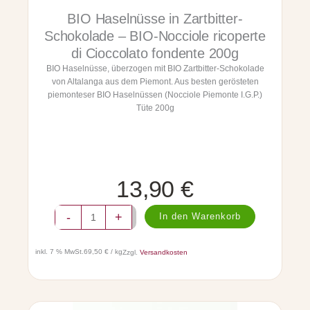
l
e
BIO Haselnüsse in Zartbitter-
n
ü
Schokolade – BIO-Nocciole ricoperte
s
di Cioccolato fondente 200g
s
BIO Haselnüsse, überzogen mit BIO Zartbitter-Schokolade
e
von Altalanga aus dem Piemont. Aus besten gerösteten
-
piemonteser BIO Haselnüssen (Nocciole Piemonte I.G.P.)
B
Tüte 200g
I
O
-
N
o
c
13,90
€
c
i
B
o
-
+
In den Warenkorb
I
l
O
e
H
c
inkl. 7 % MwSt.
69,50 € / kg
Zzgl.
Versandkosten
a
a
s
r
e
a
l
m