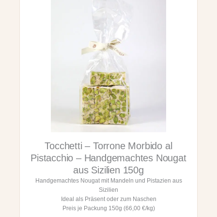
-
c
T
h
o
t
r
e
r
s
o
N
n
o
e
u
M
g
o
a
r
t
b
a
i
u
d
s
o
S
Tocchetti – Torrone Morbido al
a
i
l
z
Pistacchio – Handgemachtes Nougat
l
i
aus Sizilien 150g
a
l
Handgemachtes Nougat mit Mandeln und Pistazien aus
M
i
Sizilien
a
e
Ideal als Präsent oder zum Naschen
n
n
Preis je Packung 150g (66,00 €/kg)
d
1