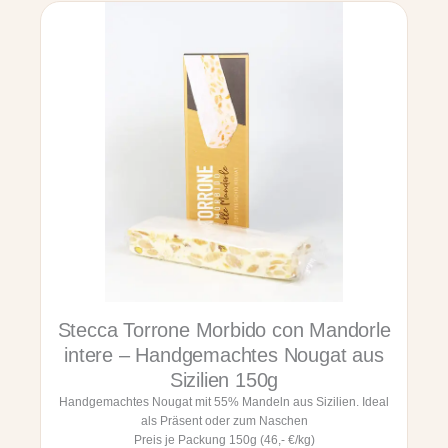
i
n
i
M
o
r
b
i
d
i
e
R
i
c
o
p
e
Stecca Torrone Morbido con Mandorle
r
t
intere – Handgemachtes Nougat aus
a
Sizilien 150g
a
Handgemachtes Nougat mit 55% Mandeln aus Sizilien. Ideal
l
als Präsent oder zum Naschen
C
Preis je Packung 150g (46,- €/kg)
i