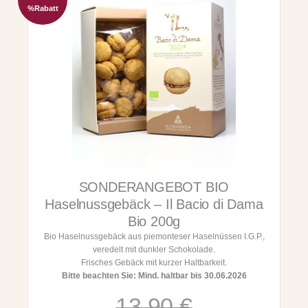
i
i
%
Rabatt
P
e
i
n
s
1
t
5
a
0
c
g
c
M
h
e
i
n
o
g
-
e
P
i
SONDERANGEBOT BIO
s
t
Haselnussgebäck – Il Bacio di Dama
a
Bio 200g
z
Bio Haselnussgebäck aus piemonteser Haselnüssen I.G.P.,
i
veredelt mit dunkler Schokolade.
e
Frisches Gebäck mit kurzer Haltbarkeit.
n
Bitte beachten Sie: Mind. haltbar bis 30.06.2026
M
a
U
A
13,90
€
r