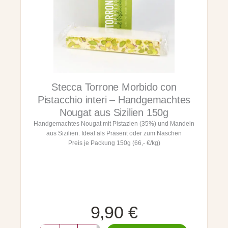
o
b
u
i
g
d
a
o
t
c
a
o
u
n
s
M
S
Stecca Torrone Morbido con
a
i
n
z
Pistacchio interi – Handgemachtes
d
i
Nougat aus Sizilien 150g
o
l
Handgemachtes Nougat mit Pistazien (35%) und Mandeln
r
i
aus Sizilien. Ideal als Präsent oder zum Naschen
l
e
Preis je Packung 150g (66,- €/kg)
e
n
i
2
n
5
t
0
e
g
r
M
e
e
9,90
€
-
n
H
g