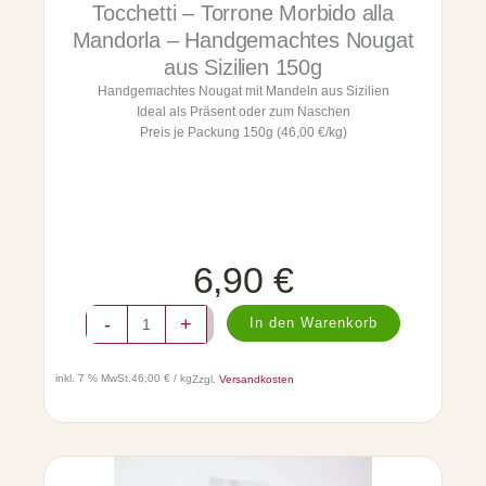
Tocchetti – Torrone Morbido alla
i
i
s
l
Mandorla – Handgemachtes Nougat
t
i
aus Sizilien 150g
a
e
Handgemachtes Nougat mit Mandeln aus Sizilien
c
n
Ideal als Präsent oder zum Naschen
c
1
Preis je Packung 150g (46,00 €/kg)
h
5
i
0
o
g
i
M
n
e
t
n
e
g
6,90
€
r
e
i
T
-
-
+
In den Warenkorb
o
H
c
a
c
n
inkl. 7 % MwSt.
46,00 € / kg
Zzgl.
Versandkosten
h
d
e
g
t
e
t
m
i
a