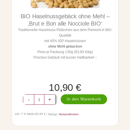
ü
i
s
o
BIO Haselnussgebäck ohne Mehl –
s
c
e
c
‚Brut e Bon alle Nocciole BIO‘
(
o
Traditionelle Haselnuss-Plätzchen aus dem Piemont in BIO-
V
l
Qualität
o
a
mit 40% IGP-Haselnüssen
l
t
ohne Mehl gebacken
l
o
Preis je Packung 130g (83,85 €/kg)
m
a
Frisches Gebäck mit kurzer Haltbarkeit –
i
l
l
L
c
a
h
t
)
t
10,90
€
-
e
B
2
B
I
-
+
0
In den Warenkorb
I
O
0
O
-
g
H
N
inkl. 7 % MwSt.
83,85 € / kg
Zzgl.
Versandkosten
M
a
o
e
s
c
n
e