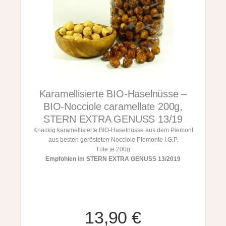
f
n
f
g
e
e
l
B
I
O
-
B
Karamellisierte BIO-Haselnüsse –
I
O
BIO-Nocciole caramellate 200g,
T
STERN EXTRA GENUSS 13/19
a
Knackig karamellisierte BIO-Haselnüsse aus dem Piemont
r
aus besten gerösteten Nocciole Piemonte I.G.P.
t
Tüte je 200g
u
Empfohlen im STERN EXTRA GENUSS 13/2019
f
o
D
o
l
c
13,90
€
e