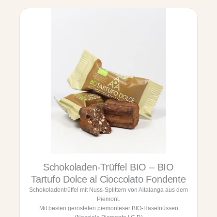
c
g
l
i
e
n
o
u
l
s
e
s
r
g
i
e
c
b
o
ä
p
c
e
k
r
o
t
h
e
n
d
e
i
M
C
e
i
Schokoladen-Trüffel BIO – BIO
h
o
l
c
Tartufo Dolce al Cioccolato Fondente
-
c
Schokoladentrüffel mit Nuss-Splittern von Altalanga aus dem
'
o
Piemont.
B
l
Mit besten gerösteten piemonteser BIO-Haselnüssen
r
a