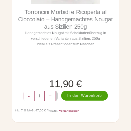
Torroncini Morbidi e Ricoperta al
Cioccolato – Handgemachtes Nougat
aus Sizilien 250g
Handgemachtes Nougat mit Schokladenüberzug in
verschiedenen Varianten aus Sizilien, 250g
Ideal als Präsent oder zum Naschen
11,90
€
T
-
+
In den Warenkorb
o
r
r
inkl. 7 % MwSt.
47,60 € / kg
Zzgl.
Versandkosten
o
n
c