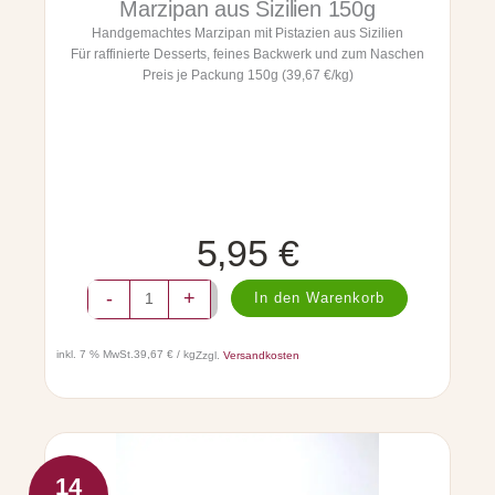
i
Marzipan aus Sizilien 150g
m
e
Handgemachtes Marzipan mit Pistazien aus Sizilien
a
n
Für raffinierte Desserts, feines Backwerk und zum Naschen
c
1
Preis je Packung 150g (39,67 €/kg)
h
5
t
0
e
g
s
M
M
e
a
n
r
g
z
e
5,95
€
i
p
M
a
-
+
In den Warenkorb
a
n
r
a
z
inkl. 7 % MwSt.
39,67 € / kg
Zzgl.
Versandkosten
u
i
s
p
S
a
i
n
z
e
i
d
14
l