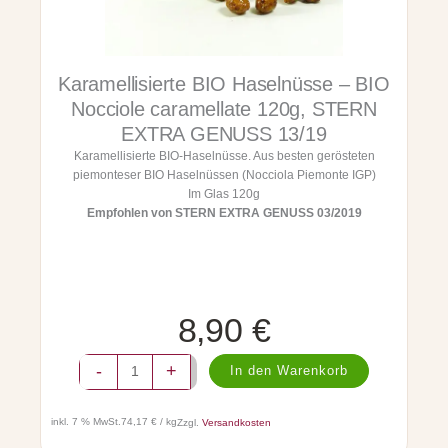
h
r
s
n
o
g
k
e
t
e
o
i
:
Karamellisierte BIO Haselnüsse – BIO
l
a
Nocciole caramellate 120g, STERN
s
9
d
EXTRA GENUSS 13/19
e
w
,
Karamellisierte BIO-Haselnüsse. Aus besten gerösteten
n
piemonteser BIO Haselnüssen (Nocciola Piemonte IGP)
-
a
9
Im Glas 120g
T
Empfohlen von STERN EXTRA GENUSS 03/2019
r
r
0
ü
:
f
f
1
€
e
l
0
.
8,90
€
-
B
,
K
I
-
+
In den Warenkorb
a
O
0
r
T
a
0
a
inkl. 7 % MwSt.
74,17 € / kg
Zzgl.
Versandkosten
m
r