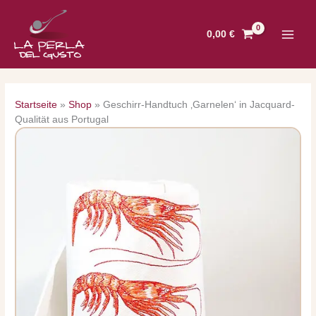
Zum
Inhalt
0,00
€
springen
Startseite
»
Shop
»
Geschirr-Handtuch ‚Garnelen‘ in Jacquard-
Qualität aus Portugal