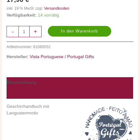
Menge
inkl. 19 % MwSt. zzgl.
Versandkosten
Verfügbarkeit:
14 vorrätig
-
+
In den Warenkorb
Artikelnummer:
81080052
Hersteller:
Vista Portuguese / Portugal Gifts
Beschreibung
Nährwerte/Zutaten/Allergene/Hersteller
Geschirrhandtuch mit
Langustenmotiv