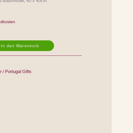
7% Baumwolle, 40 x 40cm
ndkosten
In den Warenkorb
 / Portugal Gifts