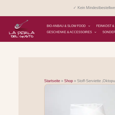
Zum
✓ Kein Mindestbestellwe
Inhalt
springen
BIO-ANBAU & SLOW FOOD
FEINKOST &
GESCHENKE & ACCESSOIRES
SONDE
Startseite
»
Shop
»
Stoff-Serviette ‚Oktopu