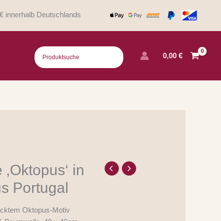
€ innerhalb Deutschlands
0,00
€
e ‚Oktopus‘ in
s Portugal
ticktem Oktopus-Motiv