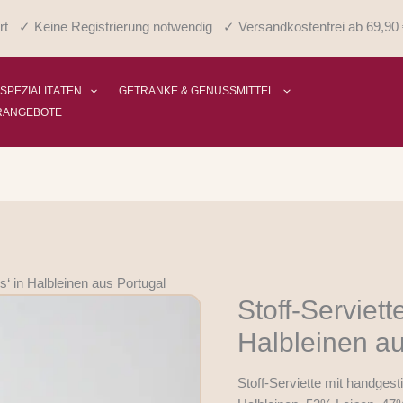
rt ✓ Keine Registrierung notwendig ✓ Versandkostenfrei ab 69,90 
 SPEZIALITÄTEN
GETRÄNKE & GENUSSMITTEL
RANGEBOTE
s‘ in Halbleinen aus Portugal
Stoff-Serviett
Stoff-
Serviette
Halbleinen au
'Oktopus'
in
Stoff-Serviette mit handges
Halbleinen