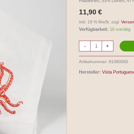
Halbleinen, 53% Leinen, 4
aus
Portugal
11,90
€
Menge
inkl. 19 % MwSt. zzgl.
Versa
Verfügbarkeit:
16 vorrätig
-
+
Artikelnummer:
81080060
Hersteller:
Vista Portuguese