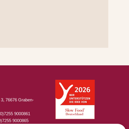
 3, 76676 Graben-
 (0)7255 9000861
0)7255 9000865
laperladelgusto.de